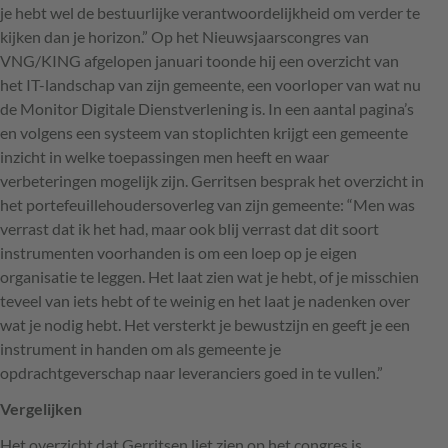
je hebt wel de bestuurlijke verantwoordelijkheid om verder te
kijken dan je horizon.” Op het Nieuwsjaarscongres van
VNG
/KING afgelopen januari toonde hij een overzicht van
het IT-landschap van zijn gemeente, een voorloper van wat nu
de Monitor Digitale Dienstverlening is. In een aantal pagina’s
en volgens een systeem van stoplichten krijgt een gemeente
inzicht in welke toepassingen men heeft en waar
verbeteringen mogelijk zijn. Gerritsen besprak het overzicht in
het portefeuillehoudersoverleg van zijn gemeente: “Men was
verrast dat ik het had, maar ook blij verrast dat dit soort
instrumenten voorhanden is om een loep op je eigen
organisatie te leggen. Het laat zien wat je hebt, of je misschien
teveel van iets hebt of te weinig en het laat je nadenken over
wat je nodig hebt. Het versterkt je bewustzijn en geeft je een
instrument in handen om als gemeente je
opdrachtgeverschap naar leveranciers goed in te vullen.”
Vergelijken
Het overzicht dat Gerritsen liet zien op het congres is