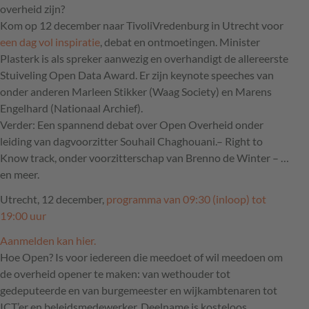
overheid zijn?
Kom op 12 december naar TivoliVredenburg in Utrecht voor
een dag vol inspiratie
, debat en ontmoetingen. Minister
Plasterk is als spreker aanwezig en overhandigt de allereerste
Stuiveling Open Data Award. Er zijn keynote speeches van
onder anderen Marleen Stikker (Waag Society) en Marens
Engelhard (Nationaal Archief).
Verder: Een spannend debat over Open Overheid onder
leiding van dagvoorzitter Souhail Chaghouani.– Right to
Know track, onder voorzitterschap van Brenno de Winter – …
en meer.
Utrecht, 12 december,
programma van 09:30 (inloop) tot
19:00 uur
Aanmelden kan hier.
Hoe Open? Is voor iedereen die meedoet of wil meedoen om
de overheid opener te maken: van wethouder tot
gedeputeerde en van burgemeester en wijkambtenaren tot
ICT
’er en beleidsmedewerker. Deelname is kosteloos.