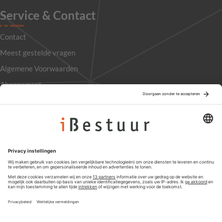
Service & Contact
Contact
Meest gestelde vragen
Algemene Voorwaarden
Abonnement
Adverteren
Colofon
Nieuwsbrief
Privacyinstellingen