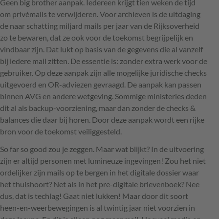
Geen big brother aanpak. Iedereen krijgt tien weken de tijd
om privémails te verwijderen. Voor archieven is de uitdaging
de naar schatting miljard mails per jaar van de Rijksoverheid
zo te bewaren, dat ze ook voor de toekomst begrijpelijk en
vindbaar zijn. Dat lukt op basis van de gegevens die al vanzelf
bij iedere mail zitten. De essentie is: zonder extra werk voor de
gebruiker. Op deze aanpak zijn alle mogelijke juridische checks
uitgevoerd en OR-adviezen gevraagd. De aanpak kan passen
binnen
AVG
en andere wetgeving. Sommige ministeries deden
dit al als backup-voorziening, maar dan zonder de checks &
balances die daar bij horen. Door deze aanpak wordt een rijke
bron voor de toekomst veiliggesteld.
So far so good zou je zeggen. Maar wat blijkt? In de uitvoering
zijn er altijd personen met lumineuze ingevingen! Zou het niet
ordelijker zijn mails op te bergen in het digitale dossier waar
het thuishoort? Net als in het pre-digitale brievenboek? Nee
dus, dat is techlag! Gaat niet lukken! Maar door dit soort
heen-en-weerbewegingen is al twintig jaar niet voorzien in