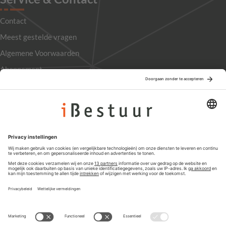
Contact
Meest gestelde vragen
Algemene Voorwaarden
Abonnement
Adverteren
Colofon
Nieuwsbrief
Privacyinstellingen