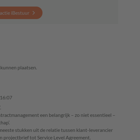
actie iBestuur
e kunnen plaatsen.
 16:07
.
ntractmanagement een belangrijk – zo niet essentieel –
hap’.
eeste stukken uit de relatie tussen klant-leverancier
n projectbrief tot Service Level Agreement.