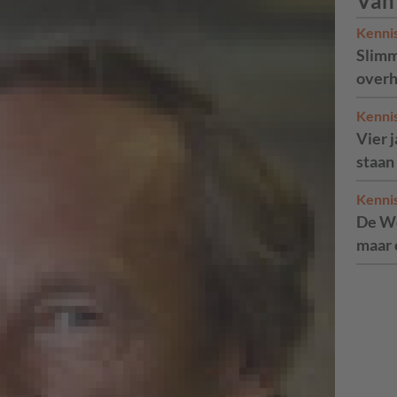
Van
Kenni
Slimm
overh
Kenni
Vier 
staan
Kenni
De We
maar 