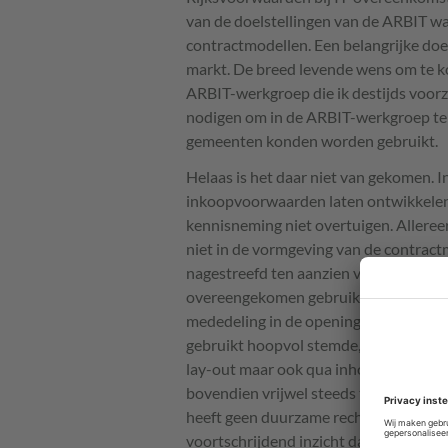
van de doelstellingen van de
ARBIT
wa
contractmodellen. Een belangrijke doel
markt. De breed levende wens om te 
ARBIT
-werkgroep die ik destijds voor
nodigen om in de
ARBIT
-werkgroep te
gemeenten konden worden gebruikt.
Helaas is het daar niet van gekomen. I
inkoopvoorwaarden laten ontwikkelen. H
kennisneming niet overtuigen. Allereers
niet in de vormgeving van de contrac
nagestreefd ten aanzien van de inhoud.
overeengekomen gebruik, garanties, IE
mededeling in de opening van de toelic
gebruikt hoopvol stemde, blijkt de wer
lay-out maar ook qua inhoud wezenlijk 
bovendien vrijwel steeds ten nadele v
heeft geen duurzame rechtsbetrekking 
voortschrijdend inzicht dat noopt tot