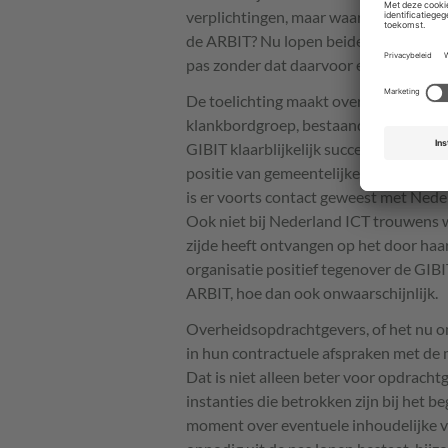
verplichtingen, maar waarom daarover 
de
ARBIT
? Nu lopen beide sets van a
pas zonder dat daarvoor een plausibel
De toelichting maakt overigens wel mel
klankbordgroep, bestaande uit enkele 
GIBIT
klaarblijkelijk succesvol weten 
positie van gemeentelijke opdrachtgev
is er voorts contact geweest met Ned
Ook niet bij Nederland
ICT
trouwens w
zijde heeft ontvangen op het door ha
organisatie positief tegenover de
GIBI
ARBIT
, hoe dan ook onwaarschijnlijk.
Overheidsopdrachtgevers, of het nu om
in hun contractuele afspraken met de m
Dat is niet alleen beter voor opdrach
instanties die betrokken zijn bij het b
moment over eventuele inhoudelijke v