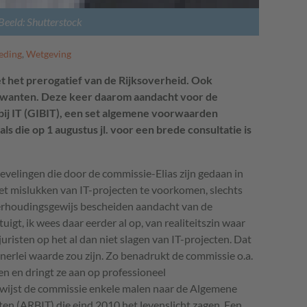
Beeld: Shutterstock
eding
,
Wetgeving
et het prerogatief van de Rijksoverheid. Ook
 wanten. Deze keer daarom aandacht voor de
j IT (GIBIT), een set algemene voorwaarden
ls die op 1 augustus jl. voor een brede consultatie is
evelingen die door de commissie-Elias zijn gedaan in
t mislukken van IT-projecten te voorkomen, slechts
 verhoudingsgewijs bescheiden aandacht van de
igt, ik wees daar eerder al op, van realiteitszin waar
uristen op het al dan niet slagen van IT-projecten. Dat
enerlei waarde zou zijn. Zo benadrukt de commissie o.a.
n en dringt ze aan op professioneel
wijst de commissie enkele malen naar de Algemene
en (
ARBIT
) die eind 2010 het levenslicht zagen. Een