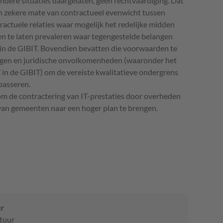
ondere situaties daargelaten, geen rechtvaardiging. Dat
n zekere mate van contractueel evenwicht tussen
tractuele relaties waar mogelijk het redelijke midden
en te laten prevaleren waar tegengestelde belangen
 in de
GIBIT
. Bovendien bevatten die voorwaarden te
ingen en juridische onvolkomenheden (waaronder het
T
in de
GIBIT
) om de vereiste kwalitatieve ondergrens
passeren.
 om de contractering van IT-prestaties door overheden
 van gemeenten naar een hoger plan te brengen.
ur
stuur