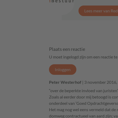
Lees meer van Red
Plaats een reactie
U moet ingelogd zijn om een reactie t
Inloggen
Peter Westerhof
| 3 november 2016,
“over de beperkte invloed van juristen”
Zoals al eerder door mij betoogd is co
onderdeel van ‘Goed Opdrachtgeversc
Het mag nog wel eens vermeld dat de m
domweg contractueel van aard zijn; va