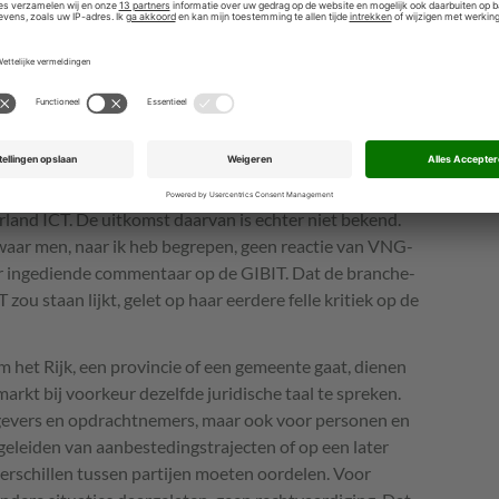
dan niet eerst in overleg getreden met de makers van
lgemene voorwaarden op essentiële onderdelen uit de
e verklaring wordt gegeven.
ding van een ander (extern) overleg, namelijk in een
IT-leveranciers. Die hindernis hebben de makers van de
te nemen hetgeen, gelet op de aanzienlijk versterkte
ers, een prestatie van formaat mag heten. Naar verluidt
erland
ICT
. De uitkomst daarvan is echter niet bekend.
aar men, naar ik heb begrepen, geen reactie van
VNG
-
ar ingediende commentaar op de
GIBIT
. Dat de branche-
T
zou staan lijkt, gelet op haar eerdere felle kritiek op de
 het Rijk, een provincie of een gemeente gaat, dienen
arkt bij voorkeur dezelfde juridische taal te spreken.
tgevers en opdrachtnemers, maar ook voor personen en
egeleiden van aanbestedingstrajecten of op een later
erschillen tussen partijen moeten oordelen. Voor