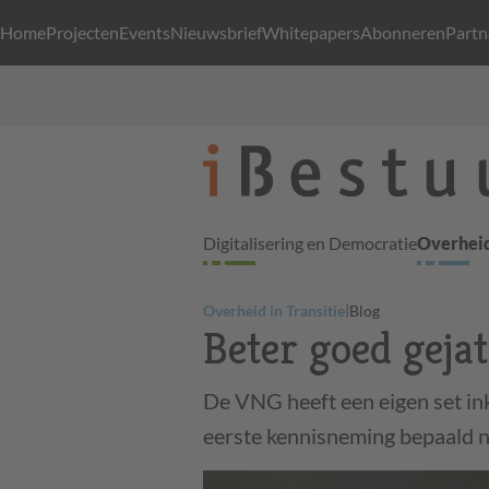
Home
Projecten
Events
Nieuwsbrief
Whitepapers
Abonneren
Partn
Digitalisering en Democratie
Overheid
|
Overheid in Transitie
Blog
Beter goed gejat
De VNG heeft een eigen set in
eerste kennisneming bepaald n