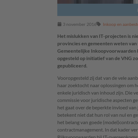
3 november 2016
Inkoop en aanbest
Het mislukken van IT-projecten is ni
provincies en gemeenten weten van
Gemeentelijke Inkoopvoorwaarden bi
opgesteld op initiatief van de VNG zoa
gepubliceerd.
Vooropgesteld zij dat van de vele aanb
haar zoektocht naar oplossingen om he
enkele juridisch van inhoud zijn. Die
commissie voor juridische aspecten getu
het gaat over de beperkte invloed van j
betekent niet dat hun rol van nul en g
het belang van goede (model)contracte
contractmanagement. In dat kader ver
Rijksvoorwaarden bij IT-overeenkomst