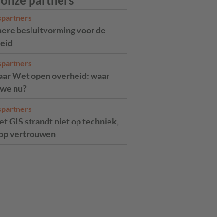
 onze partners
spartners
ere besluitvorming voor de
eid
spartners
jaar Wet open overheid: waar
 we nu?
spartners
t GIS strandt niet op techniek,
op vertrouwen