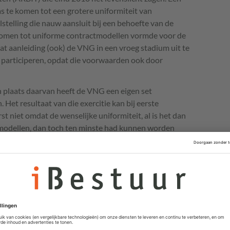
s te komen tot een grotere uniformiteit van
stelling die nauw aansluit bij een behoefte van de
komen tot uniforme contractmodellen vormde voor de
zat aanleiding (ook) de
VNG
in een vroeg stadium uit te
 participeren, opdat die voorwaarden ook door
n plaats daarvan heeft de
VNG
een eigen set
et resultaat van die exercitie kan bij eerste
t niet omdat de wenselijke uniformiteit, al is het dan
tmodellen, dan toch ten minste had kunnen worden
 En dat zeker bij belangrijke contractuele thema’s als
-rechten, acceptatie en aansprakelijkheid. Waar de
hting bij de
GIBIT
dat de
ARBIT
als basis daarvoor zijn
kelijkheid echter dat
GIBIT
en
ARBIT
niet alleen qua
van elkaar verschillen. Verschillen die in de
GIBIT
an de markt uitpakken. Zeker, ook de
ARBIT
-werkgroep
met de wijsheid en natuurlijk kan sprake zijn van
 een herformulering van wederzijdse rechten en