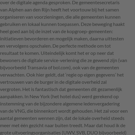
over de digitale agenda gesproken. De gemeentesecretaris
van Alphen aan den Rijn heeft het voortouw bij het samen
organiseren van voorzieningen, die alle gemeenten kunnen
gebruiken en lokaal kunnen toepassen. Deze beweging haakt
heel goed aan bij de inzet van de kopgroep-gemeenten:
initiatieven bevorderen en mogelijk maken, daarna uittesten
en vervolgens opschalen. De perfecte methode om tot
resultaat te komen. Uiteindelijk komt het er op neer dat
bewoners de digitale service-verlening die ze gewend zijn (van
bijvoorbeeld Transavia of bol.com), ook van de gemeenten
verwachten. Ook hier geldt, dat ‘regie op eigen gegevens’ het
vertrouwen van de burger in de digitale overheid zal
vergroten. Het is fantastisch dat gemeenten dit gezamenlijk
aanpakken. In New York (het hotel dus) werd gerekend op
instemming van de bijzondere algemene ledenvergadering
van de
VNG
, die binnenkort wordt gehouden. Het zal voor een
aantal gemeenten wennen zijn, dat de lokale overheid steeds
meer met één gezicht naar buiten treedt. Maar dat houd ik de
grote uitvoeringsorganisaties (
UWV
,
SVB
,
DUO
bijvoorbeeld)