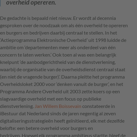
overheid opereren.
De gedachte is bepaald niet nieuw. Er wordt al decennia
gesproken over de noodzaak om als één overheid te opereren
en burgers en bedrijven daarbij centraal te stellen. In het
‘Actieprogramma Elektronische Overheid’ uit 1998 luidde de
ambitie om ‘departementen meer als onderdeel van één
concern te laten werken.’ Ook toen al was een belangrijk
knelpunt ‘de aanbodgerichtheid van de dienstverlening,
waarbij de organisatie van de overheidsdienst centraal staat
(en niet de vragende burger)’. Daarna pleitte het programma
Overheidsloket 2000 voor ‘denken vanuit de burger’, en het
Programma Andere Overheid uit 2003 zette koers op een
slagvaardige overheid met een focus op publieke
dienstverlening.
Jan Willem Boissevain
constateerde in
iBestuur dat Nederland sinds de jaren negentig al zeven
digitaliseringsstrategieën heeft geïnitieerd, elk met dezelfde
belofte: een betere overheid voor burgers en
bedrijven. Hoewel elk programma ambitieus startte, bleef de