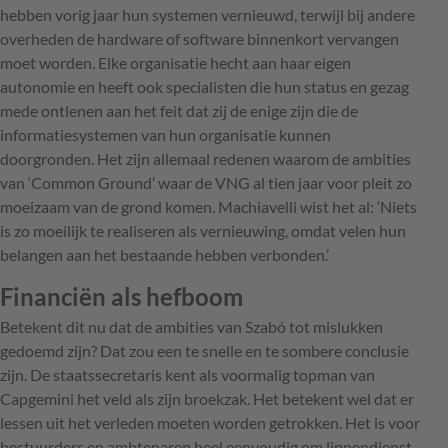
hebben vorig jaar hun systemen vernieuwd, terwijl bij andere
overheden de hardware of software binnenkort vervangen
moet worden. Elke organisatie hecht aan haar eigen
autonomie en heeft ook specialisten die hun status en gezag
mede ontlenen aan het feit dat zij de enige zijn die de
informatiesystemen van hun organisatie kunnen
doorgronden. Het zijn allemaal redenen waarom de ambities
van ‘Common Ground’ waar de VNG al tien jaar voor pleit zo
moeizaam van de grond komen. Machiavelli wist het al: ‘Niets
is zo moeilijk te realiseren als vernieuwing, omdat velen hun
belangen aan het bestaande hebben verbonden.’
Financiën als hefboom
Betekent dit nu dat de ambities van Szabó tot mislukken
gedoemd zijn? Dat zou een te snelle en te sombere conclusie
zijn. De staatssecretaris kent als voormalig topman van
Capgemini het veld als zijn broekzak. Het betekent wel dat er
lessen uit het verleden moeten worden getrokken. Het is voor
bestuurders en ambtenaren heel eenvoudig om lippendienst