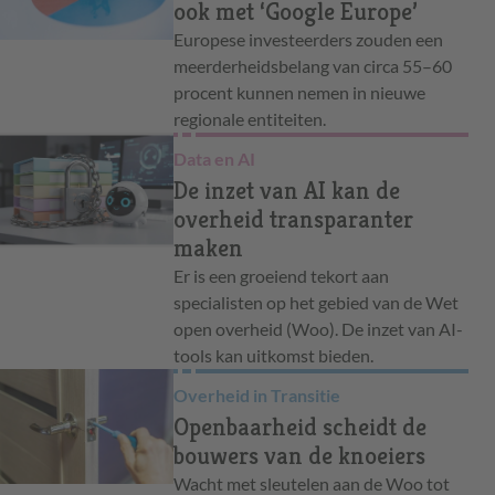
ook met ‘Google Europe’
Europese investeerders zouden een
meerderheidsbelang van circa 55–60
procent kunnen nemen in nieuwe
regionale entiteiten.
Data en AI
De inzet van AI kan de
overheid transparanter
maken
Er is een groeiend tekort aan
specialisten op het gebied van de Wet
open overheid (Woo). De inzet van AI-
tools kan uitkomst bieden.
Overheid in Transitie
Openbaarheid scheidt de
bouwers van de knoeiers
Wacht met sleutelen aan de Woo tot