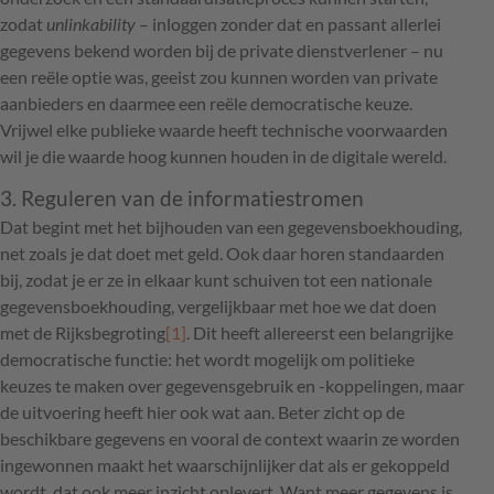
zodat
unlinkability
– inloggen zonder dat en passant allerlei
gegevens bekend worden bij de private dienstverlener – nu
een reële optie was, geeist zou kunnen worden van private
aanbieders en daarmee een reële democratische keuze.
Vrijwel elke publieke waarde heeft technische voorwaarden
wil je die waarde hoog kunnen houden in de digitale wereld.
3. Reguleren van de informatiestromen
Dat begint met het bijhouden van een gegevensboekhouding,
net zoals je dat doet met geld. Ook daar horen standaarden
bij, zodat je er ze in elkaar kunt schuiven tot een nationale
gegevensboekhouding, vergelijkbaar met hoe we dat doen
met de Rijksbegroting
[1]
. Dit heeft allereerst een belangrijke
democratische functie: het wordt mogelijk om politieke
keuzes te maken over gegevensgebruik en -koppelingen, maar
de uitvoering heeft hier ook wat aan. Beter zicht op de
beschikbare gegevens en vooral de context waarin ze worden
ingewonnen maakt het waarschijnlijker dat als er gekoppeld
wordt, dat ook meer inzicht oplevert. Want meer gegevens is