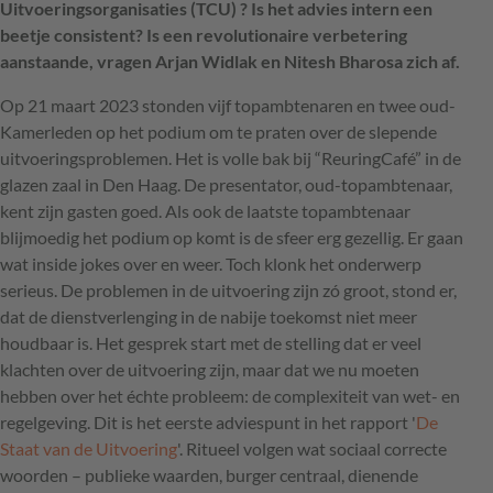
Uitvoeringsorganisaties (TCU) ? Is het advies intern een
beetje consistent? Is een revolutionaire verbetering
aanstaande, vragen Arjan Widlak en Nitesh Bharosa zich af.
Op 21 maart 2023 stonden vijf topambtenaren en twee oud-
Kamerleden op het podium om te praten over de slepende
uitvoeringsproblemen. Het is volle bak bij “ReuringCafé” in de
glazen zaal in Den Haag. De presentator, oud-topambtenaar,
kent zijn gasten goed. Als ook de laatste topambtenaar
blijmoedig het podium op komt is de sfeer erg gezellig. Er gaan
wat inside jokes over en weer. Toch klonk het onderwerp
serieus. De problemen in de uitvoering zijn zó groot, stond er,
dat de dienstverlenging in de nabije toekomst niet meer
houdbaar is. Het gesprek start met de stelling dat er veel
klachten over de uitvoering zijn, maar dat we nu moeten
hebben over het échte probleem: de complexiteit van wet- en
regelgeving. Dit is het eerste adviespunt in het rapport '
De
Staat van de Uitvoering
'. Ritueel volgen wat sociaal correcte
woorden – publieke waarden, burger centraal, dienende