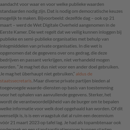
aandacht voor waar en voor welke publieke waarden
standaarden nodig zijn. Dat is nodig om democratische keuzes
mogelijk te maken. Bijvoorbeeld: dezelfde dag – ook op 21
maart – werd de Wet Digitale Overheid aangenomen in de
Eerste Kamer. Die wet regelt dat we veilig kunnen inloggen bij
publieke en semi-publieke organisaties met behulp van
inlogmiddelen van private organisaties. In die wet is
opgenomen dat de gegevens over ons gedrag, die deze
bedrijven en passant verkrijgen, niet verhandeld mogen
worden. “Je mag het dus niet voor een ander doel gebruiken.
Je mag het überhaupt niet gebruiken,”
aldus de
staatssecretaris
. Maar diverse private partijen bieden al
toegevoegde waarde-diensten op basis van toestemming
voor het ophalen van aanvullende gegevens. Sterker, het
wordt de verantwoordelijkheid van de burger om te bepalen
welke informatie voor welk doel opgehaald kan worden. Of dit
wenselijk is, is is een vraagstuk dat al ruim een decennium
vóór 21 maart 2023 op tafel lag. Je had als topambtenaar ook
onderzoek en een standaardisatieproces kunnen starten,