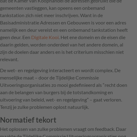
dat de Kamer van Koophandel de adressen gebruikt die de
gemeenten vastleggen, kan opeens een onbemand
tankstation zich niet meer inschrijven. Want in de
Basisadministratie Adressen en Gebouwen is voor een adres
namelijk een deur vereist en een onbemand tankstation heeft
geen deur. Een
Digitale Kooi
. Het ene domein en de eisen die
daarin gelden, worden onderdeel van het andere domein, al
zijn de doelen daar anders en is het criterium misschien niet
relevant.
De wet- en regelgeving interacteert en wordt complex. De
menselijke maat – door de Tijdelijke Commissie
Uitvoeringsorganisaties zo mooi gedefinieerd als “recht doen
aan de belangen van burgers bij de totstandkoming en
uitvoering van beleid, wet- en regelgeving” – gaat verloren.
Tenzij je zulke problemen oplost natuurlijk.
Normatief tekort
Het oplossen van zulke problemen vraagt om feedback. Daar
maakte de Tijdelijke Commissie Uitvoeringsorganisaties nog