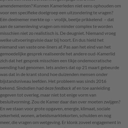
amendementen? Kunnen Kamerleden niet eens ophouden om
voor een specifieke doelgroep een uitzondering te vragen?
Eén deelnemer merkte op – vrolijk, beetje prikkelend – dat
aan de samenleving vragen om minder complex te worden
misschien niet zo realistisch is. De deugniet. Niemand vroeg
welke uitvoeringsvisie daar bij hoort. En dus hield het
niemand van vaste one-liners af. Pas aan het eind van het
gemoedelijke gesprek realiseerde het andere oud-Kamerlid
zich dat het gesprek misschien een tikje ondemocratische
wending had genomen. Iets anders dat op 21 maart gebeurde
was dat in de krant stond hoe duizenden mensen onder
bijstandsniveau leefden. Het probleem was sinds 2016
bekend. Sindsdien had deze
feedback
af en toe aanleiding
gegeven tot overleg, maar niet tot enige vorm van
besluitvorming. Zou de Kamer daar dan over moeten zwijgen?
En we staan voor grote opgaven, energie, klimaat, sociale
zekerheid, wonen, arbeidsmarktekorten, schulden en nog
meer, die vragen om wetgeving. Er klonk zoveel engagement in