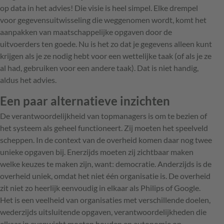
op data in het advies! Die visie is heel simpel. Elke drempel
voor gegevensuitwisseling die weggenomen wordt, komt het
aanpakken van maatschappelijke opgaven door de
uitvoerders ten goede. Nu is het zo dat je gegevens alleen kunt
krijgen als je ze nodig hebt voor een wettelijke taak (of als je ze
al had, gebruiken voor een andere taak). Dat is niet handig,
aldus het advies.
Een paar alternatieve inzichten
De verantwoordelijkheid van topmanagers is om te bezien of
het systeem als geheel functioneert. Zij moeten het speelveld
scheppen. In de context van de overheid komen daar nog twee
unieke opgaven bij. Enerzijds moeten zij zichtbaar maken
welke keuzes te maken zijn, want: democratie. Anderzijds is de
overheid uniek, omdat het niet één organisatie is. De overheid
zit niet zo heerlijk eenvoudig in elkaar als Philips of Google.
Het is een veelheid van organisaties met verschillende doelen,
wederzijds uitsluitende opgaven, verantwoordelijkheden die
elkaar in evenwicht moeten houden en autonomie op