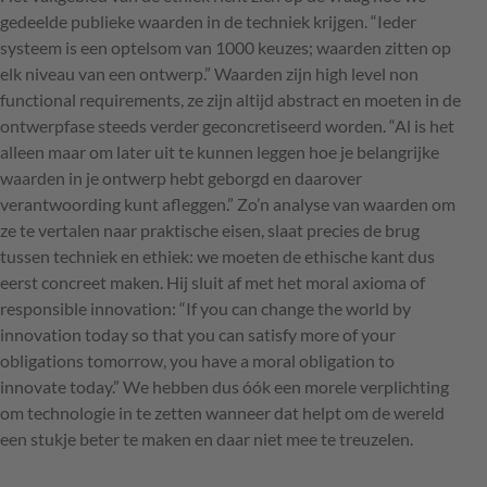
gedeelde publieke waarden in de techniek krijgen. “Ieder
systeem is een optelsom van 1000 keuzes; waarden zitten op
elk niveau van een ontwerp.” Waarden zijn high level non
functional requirements, ze zijn altijd abstract en moeten in de
ontwerpfase steeds verder geconcretiseerd worden. “Al is het
alleen maar om later uit te kunnen leggen hoe je belangrijke
waarden in je ontwerp hebt geborgd en daarover
verantwoording kunt afleggen.” Zo’n analyse van waarden om
ze te vertalen naar praktische eisen, slaat precies de brug
tussen techniek en ethiek: we moeten de ethische kant dus
eerst concreet maken. Hij sluit af met het moral axioma of
responsible innovation: “If you can change the world by
innovation today so that you can satisfy more of your
obligations tomorrow, you have a moral obligation to
innovate today.” We hebben dus óók een morele verplichting
om technologie in te zetten wanneer dat helpt om de wereld
een stukje beter te maken en daar niet mee te treuzelen.