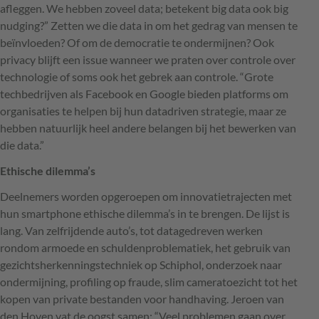
afleggen. We hebben zoveel data; betekent big data ook big
nudging?” Zetten we die data in om het gedrag van mensen te
beïnvloeden? Of om de democratie te ondermijnen? Ook
privacy blijft een issue wanneer we praten over controle over
technologie of soms ook het gebrek aan controle. “Grote
techbedrijven als Facebook en Google bieden platforms om
organisaties te helpen bij hun datadriven strategie, maar ze
hebben natuurlijk heel andere belangen bij het bewerken van
die data.”
Ethische dilemma’s
Deelnemers worden opgeroepen om innovatietrajecten met
hun smartphone ethische dilemma’s in te brengen. De lijst is
lang. Van zelfrijdende auto’s, tot datagedreven werken
rondom armoede en schuldenproblematiek, het gebruik van
gezichtsherkenningstechniek op Schiphol, onderzoek naar
ondermijning, profiling op fraude, slim cameratoezicht tot het
kopen van private bestanden voor handhaving. Jeroen van
den Hoven vat de oogst samen: “Veel problemen gaan over