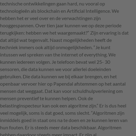
technische ontwikkelingen gaan hard, nu vooral op
technologieën als blockchain en Artificial Intelligence. We
hebben het er veel over en de verwachtingen zijn
hooggespannen. Over tien jaar kunnen we op deze periode
terugkijken: hebben we het waargemaakt?” Zijn ervaring is dat
dat altijd wat tegenvalt. Naast mogelijkheden heeft de
techniek immers ook altijd onmogelijkheden. “Je kunt
intussen wel spreken van the internet of everything. We
kunnen iedereen volgen. Je telefoon bevat wel 25- 30
sensoren, die data kunnen we voor allerlei doeleinden
gebruiken. Die data kunnen we bij elkaar brengen, en het
openbaar vervoer hier op Papendal afstemmen op het aantal
mensen dat weggaat. Dat kan voor schuldhulpverlening om
mensen preventief te kunnen helpen. Ook de
belastinginspecteur kan ook een algoritme zijn.” Er is dus heel
veel mogelijk, soms is dat goed, soms slecht. “Algoritmen zijn
inmiddels goed in staat ons na te doen en ze kunnen leren van
hun fouten. Er is steeds meer data beschikbaar. Algoritmen
hebben daardoor steeds meer impact. Er zijn al