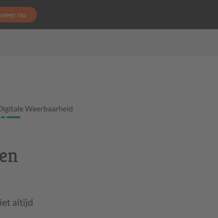
neer nu
Digitale Weerbaarheid
een
t altijd