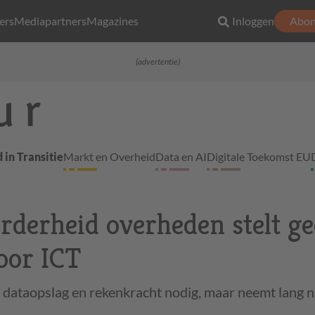
ers
Mediapartners
Magazines
Inloggen
Abon
(advertentie)
 in Transitie
Markt en Overheid
Data en AI
Digitale Toekomst EU
derheid overheden stelt g
oor ICT
dataopslag en rekenkracht nodig, maar neemt lang nie