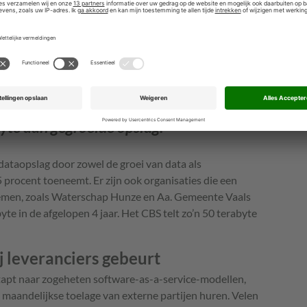
variërend van chatbots tot slimme
geluidsmeters en automatische
beeldherkenning in de openbare ruimte.
Experts vinden echter dat er onvoldoende
aandacht is voor de gevolgen voor de
toename van energieverbruik.
byte aan gegroeide opslag.
ataopslag door zowel de groei van data als
5 procent toeneemt. Er zijn ook organisaties die een
oemen, zoals Waterschap Hunze en Aa. Gemeente Vaals
te in de afgelopen 4 jaar. Het CBS telt zo’n 50 terabyte
ij leveranciers gebeurt
stapt naar zogeheten software-as-a-service-modellen,
 maandelijkse toelage van externe partijen huren. Velen