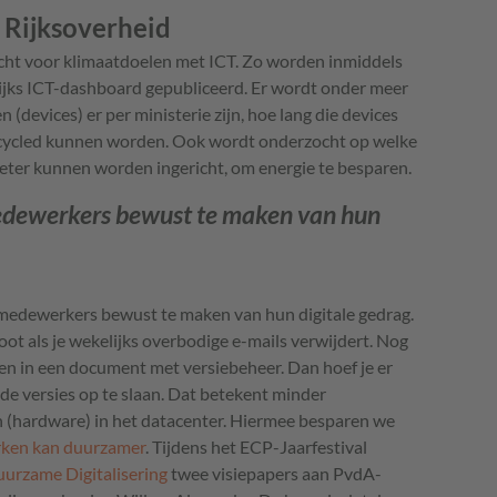
j Rijksoverheid
dacht voor klimaatdoelen met ICT. Zo worden inmiddels
ijks ICT-dashboard gepubliceerd. Er wordt onder meer
(devices) er per ministerie zijn, hoe lang die devices
cycled kunnen worden. Ook wordt onderzocht op welke
beter kunnen worden ingericht, om energie te besparen.
medewerkers bewust te maken van hun
 medewerkers bewust te maken van hun digitale gedrag.
ot als je wekelijks overbodige e-mails verwijdert. Nog
ken in een document met versiebeheer. Dan hoef je er
nde versies op te slaan. Dat betekent minder
 (hardware) in het datacenter. Hiermee besparen we
rken kan duurzamer
. Tijdens het ECP-Jaarfestival
uurzame Digitalisering
twee visiepapers aan PvdA-