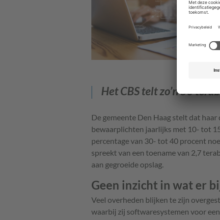
Het CBS telt zo’n 50 tera
De gemeente Den Haag stelt dat haar d
bewaarplichten jaarlijks met 10- tot 1
percentage van 30- tot 40 procent n
spreekt van een toename van 2,7 teraby
aan gegroeide opslag.
Geen inzicht in wat er b
Veel overheden blijken te zijn overge
waarbij zij softwaresystemen voor een