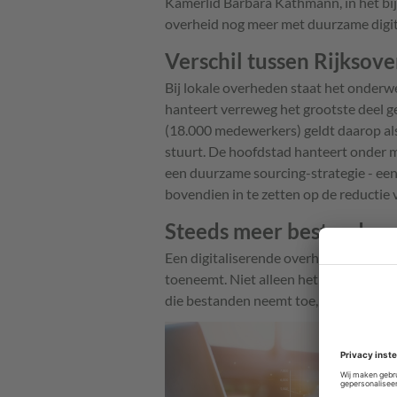
Kamerlid Barbara Kathmann, in het bij
overheid nog meer met duurzame digita
Verschil tussen Rijksov
Bij lokale overheden staat het onderw
hanteert verreweg het grootste deel
(18.000 medewerkers) geldt daarop als
stuurt. De hoofdstad hanteert onder m
een duurzame sourcing-strategie - een
bovendien in te zetten op de reductie 
Steeds meer bestanden
Een digitaliserende overheid betekent
toeneemt. Niet alleen het aantal best
die bestanden neemt toe, zo blijkt ui