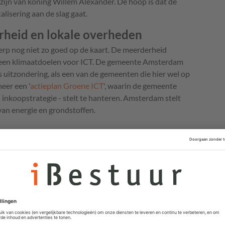
zijn van koning Willem Alexander. De hoop is dat de
lisering aan de slag gaat.
erheid en lokale overheden
erp nog niet zo goed op de kaart. De meerderheid
 geen klimaatdoelen voor ICT. De gemeente Amsterdam
 uitzondering, als een van de gemeenten die hier wel op
eer een '
actieplan Groene ICT
', waarin de gemeente
 inkoopstrategie - stelt te hanteren. Amsterdam stelt
van energie en grondstoffen.
 en mappen
 ook dat de benodigde dataopslag van organisaties flink
anden dat overheden bezitten, maar ook de grootte van
t antwoorden van de overheden.
Slechts twee overheidsorganisaties geven
aan dat hun dataopslag de afgelopen jaren
gelijk is gebleven. De hoeveelheid AI-
toepassingen bij de overheid stijgt explosief,