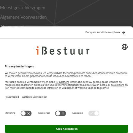
Meest gestelde vragen
Algemene Voorwaarden
Abonnement
Adverteren
Colofon
Nieuwsbrief
Privacyinstellingen