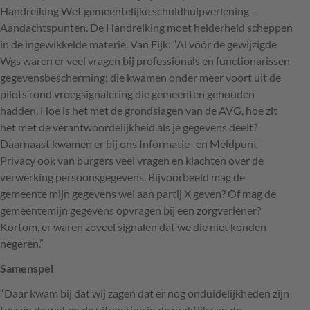
Handreiking Wet gemeentelijke schuldhulpverlening –
Aandachtspunten. De Handreiking moet helderheid scheppen
in de ingewikkelde materie. Van Eijk: “Al vóór de gewijzigde
Wgs waren er veel vragen bij professionals en functionarissen
gegevensbescherming; die kwamen onder meer voort uit de
pilots rond vroegsignalering die gemeenten gehouden
hadden. Hoe is het met de grondslagen van de
AVG
, hoe zit
het met de verantwoordelijkheid als je gegevens deelt?
Daarnaast kwamen er bij ons Informatie- en Meldpunt
Privacy ook van burgers veel vragen en klachten over de
verwerking persoonsgegevens. Bijvoorbeeld mag de
gemeente mijn gegevens wel aan partij X geven? Of mag de
gemeentemijn gegevens opvragen bij een zorgverlener?
Kortom, er waren zoveel signalen dat we die niet konden
negeren.”
Samenspel
“Daar kwam bij dat wij zagen dat er nog onduidelijkheden zijn
tussen de wet en de uitvoering in de praktijk van de