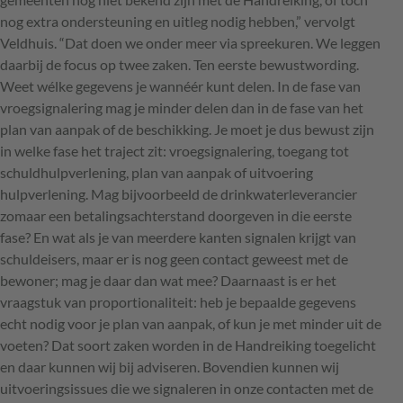
nog extra ondersteuning en uitleg nodig hebben,” vervolgt
Veldhuis. “Dat doen we onder meer via spreekuren. We leggen
daarbij de focus op twee zaken. Ten eerste bewustwording.
Weet wélke gegevens je wannéér kunt delen. In de fase van
vroegsignalering mag je minder delen dan in de fase van het
plan van aanpak of de beschikking. Je moet je dus bewust zijn
in welke fase het traject zit: vroegsignalering, toegang tot
schuldhulpverlening, plan van aanpak of uitvoering
hulpverlening. Mag bijvoorbeeld de drinkwaterleverancier
zomaar een betalingsachterstand doorgeven in die eerste
fase? En wat als je van meerdere kanten signalen krijgt van
schuldeisers, maar er is nog geen contact geweest met de
bewoner; mag je daar dan wat mee? Daarnaast is er het
vraagstuk van proportionaliteit: heb je bepaalde gegevens
echt nodig voor je plan van aanpak, of kun je met minder uit de
voeten? Dat soort zaken worden in de Handreiking toegelicht
en daar kunnen wij bij adviseren. Bovendien kunnen wij
uitvoeringsissues die we signaleren in onze contacten met de