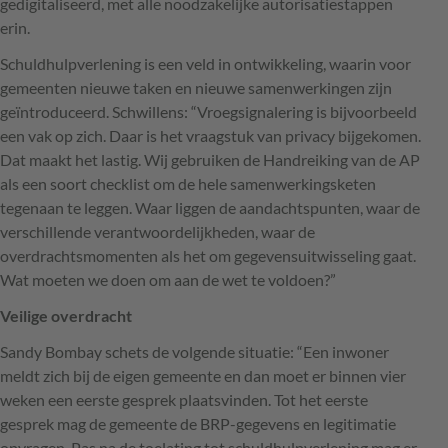
gedigitaliseerd, met alle noodzakelijke autorisatiestappen
erin.
Schuldhulpverlening is een veld in ontwikkeling, waarin voor
gemeenten nieuwe taken en nieuwe samenwerkingen zijn
geïntroduceerd. Schwillens: “Vroegsignalering is bijvoorbeeld
een vak op zich. Daar is het vraagstuk van privacy bijgekomen.
Dat maakt het lastig. Wij gebruiken de Handreiking van de AP
als een soort checklist om de hele samenwerkingsketen
tegenaan te leggen. Waar liggen de aandachtspunten, waar de
verschillende verantwoordelijkheden, waar de
overdrachtsmomenten als het om gegevensuitwisseling gaat.
Wat moeten we doen om aan de wet te voldoen?”
Veilige overdracht
Sandy Bombay schets de volgende situatie: “Een inwoner
meldt zich bij de eigen gemeente en dan moet er binnen vier
weken een eerste gesprek plaatsvinden. Tot het eerste
gesprek mag de gemeente de
BRP
-gegevens en legitimatie
opvragen. Pas na de toelating tot schuldhulpverlening mag er