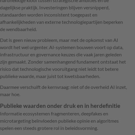
hardnekkige kloof tussen strategische ambities en de
dagelijkse praktijk. Investeringen blijven versnipperd,
standaarden worden inconsistent toegepast en
afhankelijkheden van externe technologiepartijen beperken
de wendbaarheid.
Dat is geen nieuw probleem, maar met de opkomst van AI
wordt het wel urgenter. AI-systemen bouwen voort op data,
infrastructuur en governance keuzes die vaak jaren geleden
zijn gemaakt. Zonder samenhangend fundament ontstaat het
risico dat technologische vooruitgang niet leidt tot betere
publieke waarde, maar juist tot kwetsbaarheden.
Daarmee verschuift de kernvraag: niet of de overheid AI inzet,
maar hoe.
Publieke waarden onder druk en in herdefinitie
Informatie ecosystemen fragmenteren, deepfakes en
microtargeting beïnvloeden publieke opinie en algoritmes
spelen een steeds grotere rol in beleidsvorming.