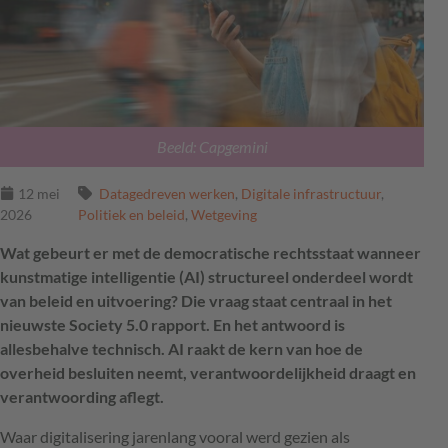
Beeld: Capgemini
12 mei
Datagedreven werken
,
Digitale infrastructuur
,
2026
Politiek en beleid
,
Wetgeving
Wat gebeurt er met de democratische rechtsstaat wanneer
kunstmatige intelligentie (AI) structureel onderdeel wordt
van beleid en uitvoering? Die vraag staat centraal in het
nieuwste Society 5.0 rapport. En het antwoord is
allesbehalve technisch. AI raakt de kern van hoe de
overheid besluiten neemt, verantwoordelijkheid draagt en
verantwoording aflegt.
Waar digitalisering jarenlang vooral werd gezien als