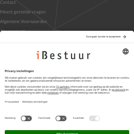
Contact
Meest gestelde vragen
Algemene Voorwaarden
Abonnement
Adverteren
Colofon
Nieuwsbrief
Privacyinstellingen