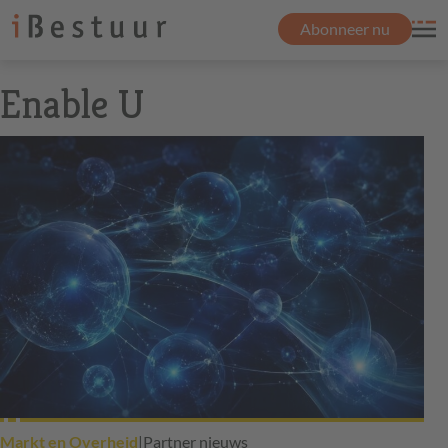
Abonneer nu
Enable U
Markt en Overheid
|
Partner nieuws