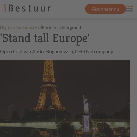
Abonneer nu
|
Digitale Toekomst EU
Partner achtergrond
'Stand tall Europe'
Open brief van André Rogaczewski, CEO Netcompany.