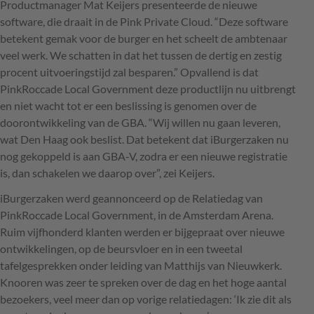
Productmanager Mat Keijers presenteerde de nieuwe
software, die draait in de Pink Private Cloud. “Deze software
betekent gemak voor de burger en het scheelt de ambtenaar
veel werk. We schatten in dat het tussen de dertig en zestig
procent uitvoeringstijd zal besparen.” Opvallend is dat
PinkRoccade Local Government deze productlijn nu uitbrengt
en niet wacht tot er een beslissing is genomen over de
doorontwikkeling van de
GBA
. “Wij willen nu gaan leveren,
wat Den Haag ook beslist. Dat betekent dat iBurgerzaken nu
nog gekoppeld is aan
GBA
-V, zodra er een nieuwe registratie
is, dan schakelen we daarop over”, zei Keijers.
iBurgerzaken werd geannonceerd op de Relatiedag van
PinkRoccade Local Government, in de Amsterdam Arena.
Ruim vijfhonderd klanten werden er bijgepraat over nieuwe
ontwikkelingen, op de beursvloer en in een tweetal
tafelgesprekken onder leiding van Matthijs van Nieuwkerk.
Knooren was zeer te spreken over de dag en het hoge aantal
bezoekers, veel meer dan op vorige relatiedagen: ‘Ik zie dit als