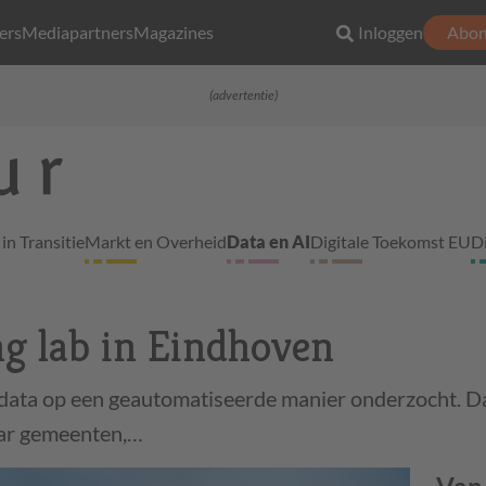
ers
Mediapartners
Magazines
Inloggen
Abon
(advertentie)
in Transitie
Markt en Overheid
Data en AI
Digitale Toekomst EU
D
g lab in Eindhoven
data op een geautomatiseerde manier onderzocht. 
aar gemeenten,…