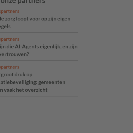
 onze partners
spartners
de zorg loopt voor op zijn eigen
egels
spartners
jn die AI-Agents eigenlijk, en zijn
 vertrouwen?
spartners
rgroot druk op
catiebeveiliging: gemeenten
n vaak het overzicht