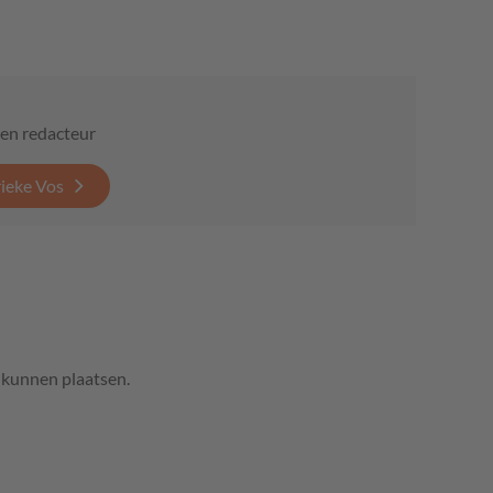
r en redacteur
ieke Vos
e kunnen plaatsen.