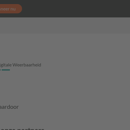
neer nu
igitale Weerbaarheid
Daardoor