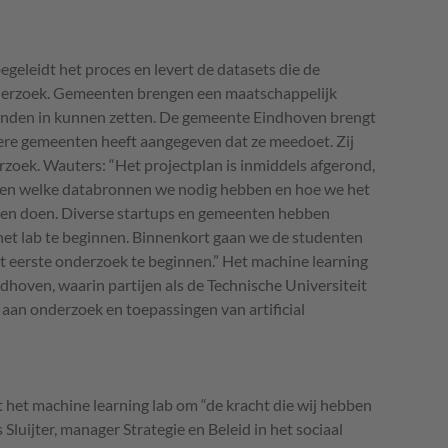
begeleidt het proces en levert de datasets die de
derzoek. Gemeenten brengen een maatschappelijk
anden in kunnen zetten. De gemeente Eindhoven brengt
ndere gemeenten heeft aangegeven dat ze meedoet. Zij
rzoek. Wauters: “Het projectplan is inmiddels afgerond,
ten welke databronnen we nodig hebben en hoe we het
ten doen. Diverse startups en gemeenten hebben
het lab te beginnen. Binnenkort gaan we de studenten
t eerste onderzoek te beginnen.” Het machine learning
ndhoven, waarin partijen als de Technische Universiteit
an onderzoek en toepassingen van artificial
et machine learning lab om “de kracht die wij hebben
 Sluijter, manager Strategie en Beleid in het sociaal