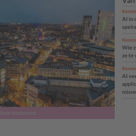
Van
Kenni
AI in 
spelr
Kenni
Wie zi
ze te
Kenni
AI ve
appli
misse
Beeld: Shutterstock