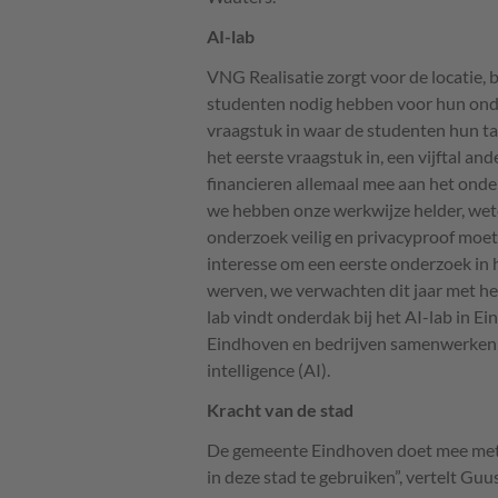
AI-lab
VNG
Realisatie zorgt voor de locatie, 
studenten nodig hebben voor hun on
vraagstuk in waar de studenten hun t
het eerste vraagstuk in, een vijftal a
financieren allemaal mee aan het onde
we hebben onze werkwijze helder, we
onderzoek veilig en privacyproof moe
interesse om een eerste onderzoek in 
werven, we verwachten dit jaar met he
lab vindt onderdak bij het AI-lab in Ei
Eindhoven en bedrijven samenwerken a
intelligence (AI).
Kracht van de stad
De gemeente Eindhoven doet mee met h
in deze stad te gebruiken”, vertelt Guus