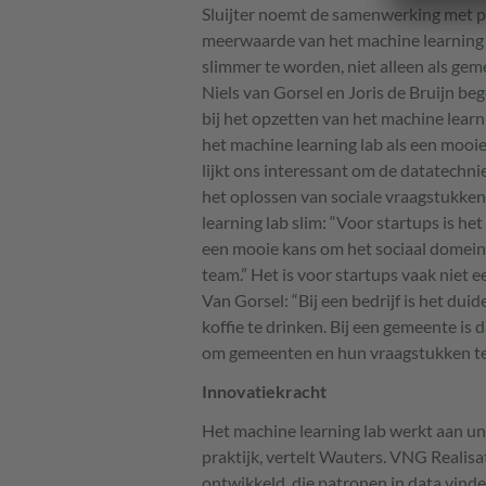
Sluijter noemt de samenwerking met pu
meerwaarde van het machine learning 
slimmer te worden, niet alleen als ge
Niels van Gorsel en Joris de Bruijn b
bij het opzetten van het machine learn
het machine learning lab als een mooi
lijkt ons interessant om de datatechn
het oplossen van sociale vraagstukken,
learning lab slim: “Voor startups is he
een mooie kans om het sociaal domein 
team.” Het is voor startups vaak niet
Van Gorsel: “Bij een bedrijf is het duid
koffie te drinken. Bij een gemeente is 
om gemeenten en hun vraagstukken te
Innovatiekracht
Het machine learning lab werkt aan un
praktijk, vertelt Wauters.
VNG
Realisa
ontwikkeld, die patronen in data vi