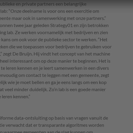
blieke en private partners een belangrijke
lab: “Onze deelname is voor ons een exercitie om
meente maar ook in samenwerking met onze partners.”
egonnen twee jaar geleden Strategy01 en zijn betrokken
ing lab. Ze werken voornamelijk met bedrijven en zien
e kans om ook voor de publieke sector te werken. “Het
ieken die we toepassen voor bedrijven te gebruiken voor
” zegt De Bruijn. Hij vindt het concept van het machine
t heel interessant om op deze manier te beginnen. Het is
te leren kennen en je leert samenwerken in een divers
 eenvoudig om contact te leggen met een gemeente, zegt
elijk wie je moet bellen en ga je eens langs om een kop
dat veel minder duidelijk. Zo’n lab is een goede manier
 leren kennen.”
iforme data-ontsluiting op basis van vragen vanuit de
tie verwacht dat er transparante algoritmes worden
nden waarmee gemeenten aan de slag kunnen om