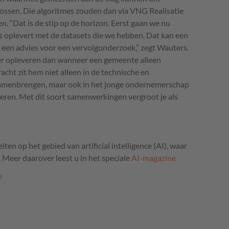
ossen. Die algoritmes zouden dan via
VNG
Realisatie
. “Dat is de stip op de horizon. Eerst gaan we nu
 oplevert met de datasets die we hebben. Dat kan een
of een advies voor een vervolgonderzoek,” zegt Wauters.
r opleveren dan wanneer een gemeente alleen
racht zit hem niet alleen in de technische en
b samenbrengen, maar ook in het jonge ondernemerschap
eren. Met dit soort samenwerkingen vergroot je als
en op het gebied van artificial intelligence (AI), waar
 Meer daarover leest u in het speciale
AI-magazine
e