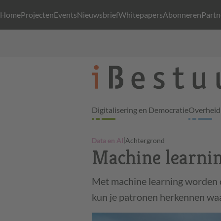
Home
Projecten
Events
Nieuwsbrief
Whitepapers
Abonneren
Partn
Digitalisering en Democratie
Overheid 
|
Data en AI
Achtergrond
Machine learnin
Met machine learning worden 
kun je patronen herkennen w