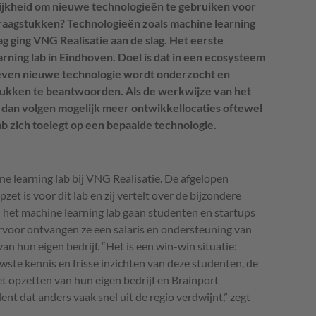
ijkheid om nieuwe technologieën te gebruiken voor
raagstukken? Technologieën zoals machine learning
aag ging VNG Realisatie aan de slag. Het eerste
rning lab in Eindhoven. Doel is dat in een ecosysteem
leven nieuwe technologie wordt onderzocht en
tukken te beantwoorden. Als de werkwijze van het
t, dan volgen mogelijk meer ontwikkellocaties oftewel
lab zich toelegt op een bepaalde technologie.
ne learning lab bij
VNG
Realisatie. De afgelopen
t is voor dit lab en zij vertelt over de bijzondere
 het machine learning lab gaan studenten en startups
rvoor ontvangen ze een salaris en ondersteuning van
an hun eigen bedrijf. “Het is een win-win situatie:
wste kennis en frisse inzichten van deze studenten, de
t opzetten van hun eigen bedrijf en Brainport
t dat anders vaak snel uit de regio verdwijnt,” zegt