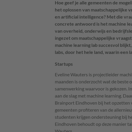
Hoe geef je alle gemeenten de mogel
het oplossen van maatschappelijke v
en artificial intelligence? Met die vr
concrete antwoord is het machine lea
van overheid, onderwijs en bedrijfs
ingezet om maatschappelijke vraags
machine learning lab succesvol blijk
labs, door het hele land, waarin een 
Startups
Eveline Wauters is projectleider machi
maanden is onderzocht wat de beste opze
samenwerking waarvoor is gekozen. In
aan de slag met machine learning. Daa
Brainport Eindhoven bij het opzetten v
gemeenten profiteren van de allernieu
studenten krijgen ondersteuning bij he
Eindhoven behoudt op deze manier talen
Wauters.