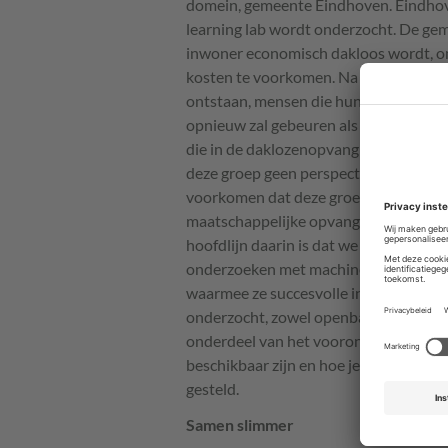
domein, gemeente Eindhoven. Eindhove
learning lab wordt onderzocht. De ge
inwoner economisch dakloos wordt, om
kosten te voorkomen. Na de crisis va
ontstaan, mensen die hun huis kwijtra
opnieuw zal gebeuren als de economisc
die in de daklozenopvang terechtkomt 
deze groep geen perspectief. Bovendie
voorkomen dat deze groep dakloos word
maatschappelijke opvangbeleid, dat o
hoofdlijn daarin is dat we zwaar inzette
onderzoeken met machine learning, v
waarmee ze succesvolle interventies k
onderzocht, zowel openbare data als di
onderdeel van het vooronderzoek dat
beschikbaar zijn en hoe je voldoet aa
gesteld.
Samen slimmer