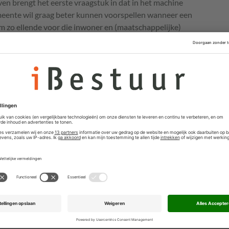
n brengt het eerste vraagstuk in dat in het machine
meente wil graag beter kunnen voorspellen wanneer een
 zo ellende voor die inwoner en (maatschappelijke)
n 2008 zagen gemeenten een nieuwe groep daklozen
akten door financiële problemen. “We vrezen dat dit
he crisis door corona doorzet. Dit is een groep mensen
maar daar eigenlijk niet hoort, want die opvang biedt
n is een opvangplek kostbaar. We willen dus heel graag
t. Die doelstelling past bij ons nieuwe
nlangs met de gemeenteraad is vastgesteld. De
n op preventie,” vertelt Sluijter. Door datasets te
erwacht de gemeente bepaalde patronen te vinden
an ontwikkelen. Daarvoor worden allerlei datasets
e van de overheid en private partijen. Een belangrijk
VNG
Realisatie deed ging over welke datasets
n de privacy-eisen die aan dit soort onderzoeken worden