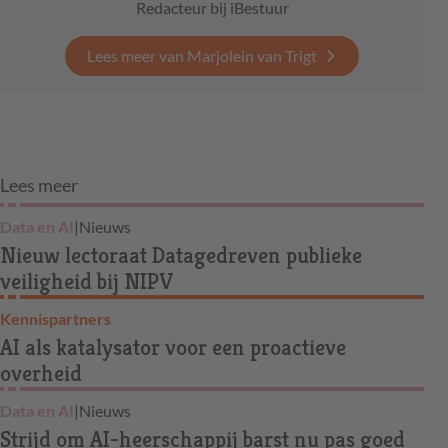
Redacteur bij iBestuur
Lees meer van Marjolein van Trigt
Lees meer
Data en AI
|
Nieuws
Nieuw lectoraat Datagedreven publieke
veiligheid bij NIPV
Kennispartners
AI als katalysator voor een proactieve
overheid
Data en AI
|
Nieuws
Strijd om AI-heerschappij barst nu pas goed