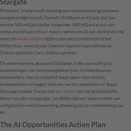
Stargate
President Trump heeft dinsdag een samenwerkingsverband
aangekondigd tussen OpenAI, SoftBank en Oracle dat ten
minste 500 miljard dollar (ongeveer 480 miljard euro) aan
computerinfrastructuur moet creëren om AI aan te drijven. Hij
deed de
aankondiging
tijdens een persconferentie in het
Witte Huis, waarbij ook OpenAI-topman Sam Altman en
Oracle-oprichter Larry Ellison spraken.
De onderneming, genaamd Stargate, is een aanvulling op
investeringen van technologiebedrijven in Amerikaanse
datacenters. Het AI-initiatief staat open voor andere
investeerders en begint met een eerste datacenter in Texas.
Dinsdag maakte Trump ook
een einde
aan het presidentiële
bevel van zijn voorganger Joe Biden dat een zekere mate van
veiligheid en verantwoording afdwong bij de ontwikkeling van
AI.
The AI Opportunities Action Plan