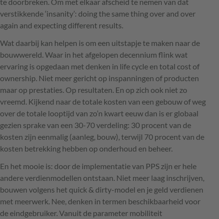
te doorbreken. Om met elkaar afscheid te nemen van dat
verstikkende ‘insanity’: doing the same thing over and over
again and expecting different results.
Wat daarbij kan helpen is om een uitstapje te maken naar de
bouwwereld. Waar in het afgelopen decennium flink wat
ervaring is opgedaan met denken in life cycle en total cost of
ownership. Niet meer gericht op inspanningen of producten
maar op prestaties. Op resultaten. En op zich ook niet zo
vreemd. Kijkend naar de totale kosten van een gebouw of weg
over de totale looptijd van zo’n kwart eeuw dan is er globaal
gezien sprake van een 30-70 verdeling: 30 procent van de
kosten zijn eenmalig (aanleg, bouw), terwijl 70 procent van de
kosten betrekking hebben op onderhoud en beheer.
En het mooie is: door de implementatie van
PPS
zijn er hele
andere verdienmodellen ontstaan. Niet meer laag inschrijven,
bouwen volgens het quick & dirty-model en je geld verdienen
met meerwerk. Nee, denken in termen beschikbaarheid voor
de eindgebruiker. Vanuit de parameter mobiliteit