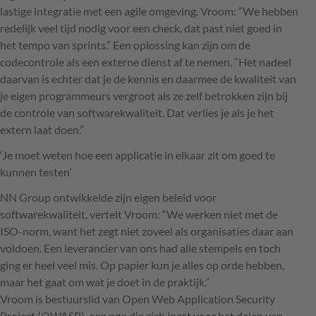
lastige integratie met een agile omgeving. Vroom: “We hebben
redelijk veel tijd nodig voor een check, dat past niet goed in
het tempo van sprints.” Een oplossing kan zijn om de
codecontrole als een externe dienst af te nemen. “Het nadeel
daarvan is echter dat je de kennis en daarmee de kwaliteit van
je eigen programmeurs vergroot als ze zelf betrokken zijn bij
de controle van softwarekwaliteit. Dat verlies je als je het
extern laat doen.”
‘Je moet weten hoe een applicatie in elkaar zit om goed te
kunnen testen’
NN Group ontwikkelde zijn eigen beleid voor
softwarekwaliteit, vertelt Vroom: “We werken niet met de
ISO
-norm, want het zegt niet zoveel als organisaties daar aan
voldoen. Een leverancier van ons had alle stempels en toch
ging er heel veel mis. Op papier kun je alles op orde hebben,
maar het gaat om wat je doet in de praktijk.”
Vroom is bestuurslid van Open Web Application Security
Project (
OWASP
), een ngo die zich inzet voor het delen van