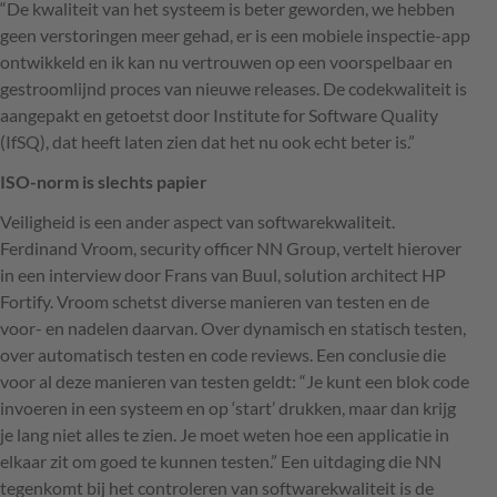
“De kwaliteit van het systeem is beter geworden, we hebben
geen verstoringen meer gehad, er is een mobiele inspectie-app
ontwikkeld en ik kan nu vertrouwen op een voorspelbaar en
gestroomlijnd proces van nieuwe releases. De codekwaliteit is
aangepakt en getoetst door Institute for Software Quality
(IfSQ), dat heeft laten zien dat het nu ook echt beter is.”
ISO
-norm is slechts papier
Veiligheid is een ander aspect van softwarekwaliteit.
Ferdinand Vroom, security officer NN Group, vertelt hierover
in een interview door Frans van Buul, solution architect HP
Fortify. Vroom schetst diverse manieren van testen en de
voor- en nadelen daarvan. Over dynamisch en statisch testen,
over automatisch testen en code reviews. Een conclusie die
voor al deze manieren van testen geldt: “Je kunt een blok code
invoeren in een systeem en op ‘start’ drukken, maar dan krijg
je lang niet alles te zien. Je moet weten hoe een applicatie in
elkaar zit om goed te kunnen testen.” Een uitdaging die NN
tegenkomt bij het controleren van softwarekwaliteit is de