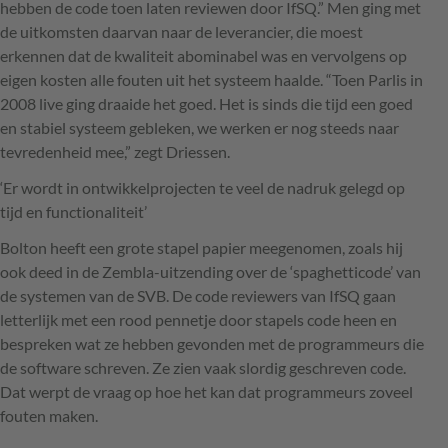
hebben de code toen laten reviewen door IfSQ.” Men ging met
de uitkomsten daarvan naar de leverancier, die moest
erkennen dat de kwaliteit abominabel was en vervolgens op
eigen kosten alle fouten uit het systeem haalde. “Toen Parlis in
2008 live ging draaide het goed. Het is sinds die tijd een goed
en stabiel systeem gebleken, we werken er nog steeds naar
tevredenheid mee,” zegt Driessen.
‘Er wordt in ontwikkelprojecten te veel de nadruk gelegd op
tijd en functionaliteit’
Bolton heeft een grote stapel papier meegenomen, zoals hij
ook deed in de Zembla-uitzending over de ‘spaghetticode’ van
de systemen van de
SVB
. De code reviewers van IfSQ gaan
letterlijk met een rood pennetje door stapels code heen en
bespreken wat ze hebben gevonden met de programmeurs die
de software schreven. Ze zien vaak slordig geschreven code.
Dat werpt de vraag op hoe het kan dat programmeurs zoveel
fouten maken.