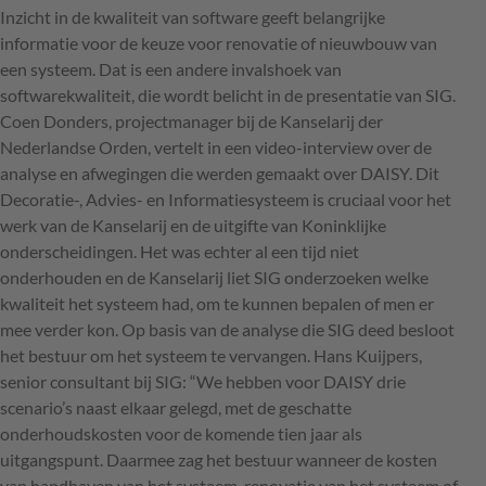
Inzicht in de kwaliteit van software geeft belangrijke
informatie voor de keuze voor renovatie of nieuwbouw van
een systeem. Dat is een andere invalshoek van
softwarekwaliteit, die wordt belicht in de presentatie van
SIG
.
Coen Donders, projectmanager bij de Kanselarij der
Nederlandse Orden, vertelt in een video-interview over de
analyse en afwegingen die werden gemaakt over
DAISY
. Dit
Decoratie-, Advies- en Informatiesysteem is cruciaal voor het
werk van de Kanselarij en de uitgifte van Koninklijke
onderscheidingen. Het was echter al een tijd niet
onderhouden en de Kanselarij liet
SIG
onderzoeken welke
kwaliteit het systeem had, om te kunnen bepalen of men er
mee verder kon. Op basis van de analyse die
SIG
deed besloot
het bestuur om het systeem te vervangen. Hans Kuijpers,
senior consultant bij
SIG
: “We hebben voor
DAISY
drie
scenario’s naast elkaar gelegd, met de geschatte
onderhoudskosten voor de komende tien jaar als
uitgangspunt. Daarmee zag het bestuur wanneer de kosten
van handhaven van het systeem, renovatie van het systeem of