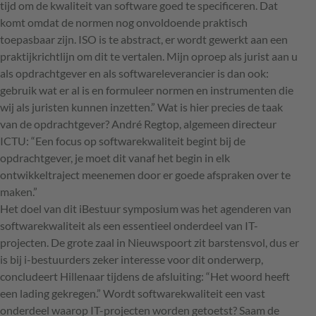
tijd om de kwaliteit van software goed te specificeren. Dat
komt omdat de normen nog onvoldoende praktisch
toepasbaar zijn.
ISO
is te abstract, er wordt gewerkt aan een
praktijkrichtlijn om dit te vertalen. Mijn oproep als jurist aan u
als opdrachtgever en als softwareleverancier is dan ook:
gebruik wat er al is en formuleer normen en instrumenten die
wij als juristen kunnen inzetten.” Wat is hier precies de taak
van de opdrachtgever? André Regtop, algemeen directeur
ICTU
: “Een focus op softwarekwaliteit begint bij de
opdrachtgever, je moet dit vanaf het begin in elk
ontwikkeltraject meenemen door er goede afspraken over te
maken.”
Het doel van dit iBestuur symposium was het agenderen van
softwarekwaliteit als een essentieel onderdeel van IT-
projecten. De grote zaal in Nieuwspoort zit barstensvol, dus er
is bij i-bestuurders zeker interesse voor dit onderwerp,
concludeert Hillenaar tijdens de afsluiting: “Het woord heeft
een lading gekregen.” Wordt softwarekwaliteit een vast
onderdeel waarop IT-projecten worden getoetst? Saam de