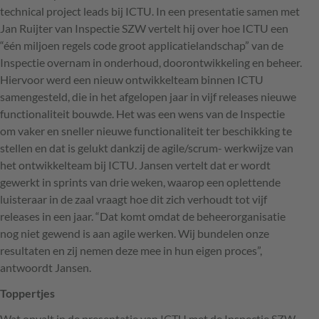
technical project leads bij
ICTU
. In een presentatie samen met
Jan Ruijter van Inspectie
SZW
vertelt hij over hoe
ICTU
een
“één miljoen regels code groot applicatielandschap” van de
Inspectie overnam in onderhoud, doorontwikkeling en beheer.
Hiervoor werd een nieuw ontwikkelteam binnen
ICTU
samengesteld, die in het afgelopen jaar in vijf releases nieuwe
functionaliteit bouwde. Het was een wens van de Inspectie
om vaker en sneller nieuwe functionaliteit ter beschikking te
stellen en dat is gelukt dankzij de agile/scrum- werkwijze van
het ontwikkelteam bij
ICTU
. Jansen vertelt dat er wordt
gewerkt in sprints van drie weken, waarop een oplettende
luisteraar in de zaal vraagt hoe dit zich verhoudt tot vijf
releases in een jaar. “Dat komt omdat de beheerorganisatie
nog niet gewend is aan agile werken. Wij bundelen onze
resultaten en zij nemen deze mee in hun eigen proces”,
antwoordt Jansen.
Toppertjes
Wat opvalt in de presentatie van
ICTU
met de Inspectie
SZW