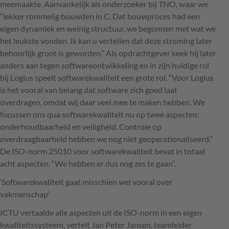
meemaakte. Aanvankelijk als onderzoeker bij
TNO
, waar we
“lekker rommelig bouwden in C. Dat bouwproces had een
eigen dynamiek en weinig structuur, we begonnen met wat we
het leukste vonden. Ik kan u vertellen dat deze stroming later
behoorlijk groot is geworden.” Als opdrachtgever keek hij later
anders aan tegen softwareontwikkeling en in zijn huidige rol
bij Logius speelt softwarekwaliteit een grote rol. “Voor Logius
is het vooral van belang dat software zich goed laat
overdragen, omdat wij daar veel mee te maken hebben. We
focussen ons qua softwarekwaliteit nu op twee aspecten:
onderhoudbaarheid en veiligheid. Controle op
overdraagbaarheid hebben we nog niet geoperationaliseerd.”
De
ISO
-norm 25010 voor softwarekwaliteit bevat in totaal
acht aspecten. “We hebben er dus nog zes te gaan”.
‘Softwarekwaliteit gaat misschien wel vooral over
vakmanschap’
ICTU
vertaalde alle aspecten uit de
ISO
-norm in een eigen
kwaliteitssysteem, vertelt Jan Peter Jansen, teamleider