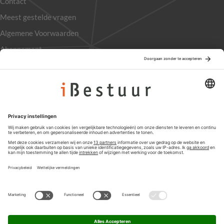
Contact
Meest gestelde vragen
Algemene Voorwaarden
Abonnement
Adverteren
Colofon
Nieuwsbrief
Privacyinstellingen