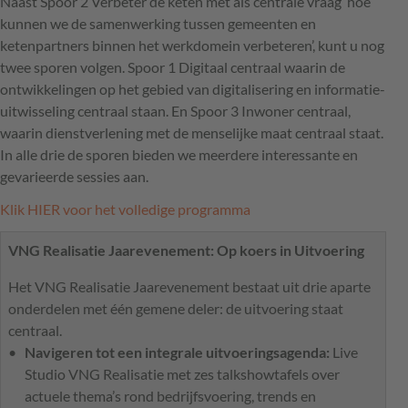
Naast Spoor 2 Verbeter de keten met als centrale vraag ‘hoe
kunnen we de samenwerking tussen gemeenten en
ketenpartners binnen het werkdomein verbeteren’, kunt u nog
twee sporen volgen. Spoor 1 Digitaal centraal waarin de
ontwikkelingen op het gebied van digitalisering en informatie-
uitwisseling centraal staan. En Spoor 3 Inwoner centraal,
waarin dienstverlening met de menselijke maat centraal staat.
In alle drie de sporen bieden we meerdere interessante en
gevarieerde sessies aan.
Klik
HIER
voor het volledige programma
VNG
Realisatie Jaarevenement: Op koers in Uitvoering
Het
VNG
Realisatie Jaarevenement bestaat uit drie aparte
onderdelen met één gemene deler: de uitvoering staat
centraal.
Navigeren tot een integrale uitvoeringsagenda:
Live
Studio VNG Realisatie met zes talkshowtafels over
actuele thema’s rond bedrijfsvoering, trends en