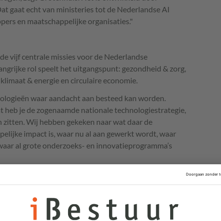
"Dat gaat echt van ministeries tot de Nederlandse AI
ppers en maatschappelijke organisaties."
 de vijf centrale missies voor de Nederlandse
ngrijke rol speelt het uitgangspunt: gezondheid & zorg,
 klimaat & energie en circulaire economie.
chnologieën waar aandacht aan besteed kan worden.
 heb je de zogenaamde nationale technologiestrategie,
n zitten. Wij hebben gekeken naar wat daar de
lijke impact is, waar nu al aan gewerkt wordt, waar
aar al grote onderzoeks- en innovatieprogramma’s
teemtechnologie die erop gericht is om gedrag door
ata space
s: alle aspecten van het verzamelen, beheren,