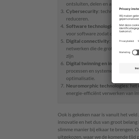
ontsluiten, delen en analyseren v
Cybersecurity
: technologie om re
reduceren.
Software technologies en compu
voor software zodat deze bruikbaa
Digital connectivity
: technologie
netwerken die de grotere vraag n
zijn
Digital twinning en immersive te
processen en systemen ten behoeve
optimalisatie.
Neuromorphic technologies
: het
energie-efficiënt verwerken van in
Ook is gekeken naar is vanuit het veld 
innovatie en het dus van groot belang 
slimme manier bij elkaar te brengen. O
uitgekozen, waar we de komende tijd pr