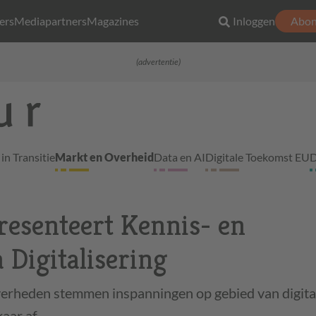
ers
Mediapartners
Magazines
Inloggen
Abon
(advertentie)
in Transitie
Markt en Overheid
Data en AI
Digitale Toekomst EU
D
resenteert Kennis- en
 Digitalisering
overheden stemmen inspanningen op gebied van digita
aar af.