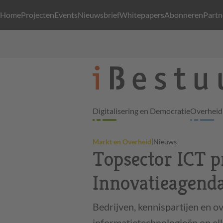
Home
Projecten
Events
Nieuwsbrief
Whitepapers
Abonneren
Partn
Digitalisering en Democratie
Overheid 
|
Markt en Overheid
Nieuws
Topsector ICT p
Innovatieagenda
Bedrijven, kennispartijen en 
informatietechnologieën op elk