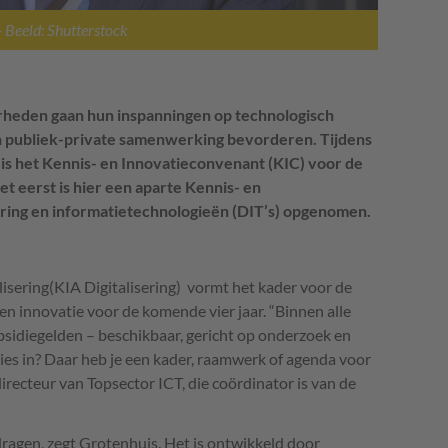
- Beeld: Shutterstock
erheden gaan hun inspanningen op technologisch
 publiek-private samenwerking bevorderen.
Tijdens
is het Kennis- en Innovatieconvenant (KIC) voor de
 eerst is hier een aparte Kennis- en
sering en informatietechnologieën (DIT’s) opgenomen.
isering(KIA Digitalisering) vormt het kader voor de
 innovatie voor de komende vier jaar. “Binnen alle
ubsidiegelden – beschikbaar, gericht op onderzoek en
cies in? Daar heb je een kader, raamwerk of agenda voor
 directeur van Topsector ICT, die coördinator is van de
ragen, zegt Grotenhuis. Het is ontwikkeld door