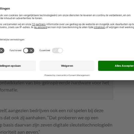
an data om waarde te creëren.
levante digitale risico’s tot een aanvaardbaar niveau te
tin
g: het ontwikkelen van methoden en technieken
r en betrouwbaar is en blijvend onderhoudbaar.
 voor een nieuwe generatie draadloze en vaste
aar capaciteit aankunnen, betrouwbaar en duurzaam
chnologies
: digitale representaties van fysieke
 van digitale, autonome productie, analyse en
 ontwikkelen van bio-geïnspireerde hardware voor het
formatie.
zelf, aangezien bedrijven ook een rol spelen bij deze
is dat ook zij aanhaken. “Dat proberen we op een
p basis daarvan zijn zeven digitale sleuteltechnologieën
ioriteit aan geven.”