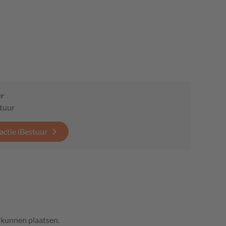
ur
stuur
actie iBestuur
e kunnen plaatsen.