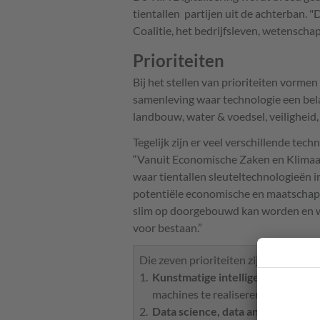
tientallen partijen uit de achterban. 
Coalitie, het bedrijfsleven, wetenscha
Prioriteiten
Bij het stellen van prioriteiten vormen
samenleving waar technologie een bela
landbouw, water & voedsel, veiligheid,
Tegelijk zijn er veel verschillende te
“Vanuit Economische Zaken en Klimaat
waar tientallen sleuteltechnologieën i
potentiële economische en maatschappe
slim op doorgebouwd kan worden en w
voor bestaan.”
Die zeven prioriteiten zijn geworden:
Kunstmatige intelligentie
(AI): sy
machines te realiseren.
Data science, data analytics en d