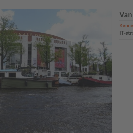
Van
Kenni
IT-str