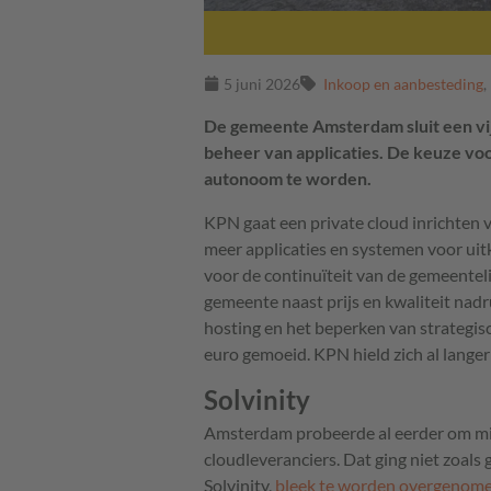
5 juni 2026
Inkoop en aanbesteding
,
De gemeente Amsterdam sluit een vij
beheer van applicaties. De keuze vo
autonoom te worden.
KPN gaat een private cloud inrichten 
meer applicaties en systemen voor uit
voor de continuïteit van de gemeenteli
gemeente naast prijs en kwaliteit nad
hosting en het beperken van strategisc
euro gemoeid. KPN hield zich al lange
Solvinity
Amsterdam probeerde al eerder om mi
cloudleveranciers. Dat ging niet zoals
Solvinity,
bleek te worden overgenom