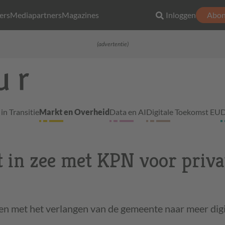
ers
Mediapartners
Magazines
Inloggen
Abon
(advertentie)
in Transitie
Markt en Overheid
Data en AI
Digitale Toekomst EU
D
 in zee met KPN voor priva
n met het verlangen van de gemeente naar meer digi