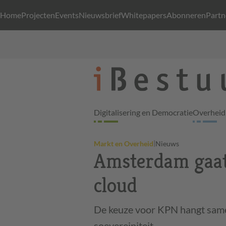
Home
Projecten
Events
Nieuwsbrief
Whitepapers
Abonneren
Partn
Digitalisering en Democratie
Overheid 
|
Markt en Overheid
Nieuws
Amsterdam gaat
cloud
De keuze voor KPN hangt same
soevereiniteit.