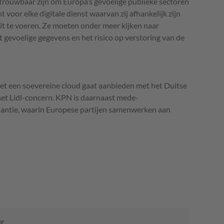
etrouwbaar zijn om Europa’s gevoelige publieke sectoren
 voor elke digitale dienst waarvan zij afhankelijk zijn
uit te voeren. Ze moeten onder meer kijken naar
 gevoelige gegevens en het risico op verstoring van de
t een soevereine cloud gaat aanbieden met het Duitse
het Lidl-concern. KPN is daarnaast mede-
liantie, waarin Europese partijen samenwerken aan
ur