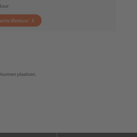
stuur
actie iBestuur
e kunnen plaatsen.