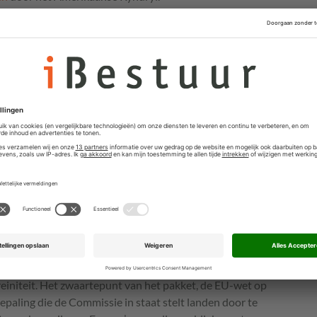
ussen door. Scholtes zegt in het FD ‘blij en opgelucht’
lvinity door staatssecretaris Aerdts (digitale
k bezig met het overhevelen van taken aan Solvinity,
 gevaar komen, maar ondertussen stond Scholtes in
tie.
ap
aarschap van het bedrijf’, zegt wethouder Scholtes
 KPN valt onder de wet die beschermt tegen ongewenste
 het eigenaarschap van KPN wisselt, kan het contract
g nog meer mogelijkheden hebben, maar zegt te worden
egels. De gemeente kan bijvoorbeeld niet eisen dat de
zijn, of dat de uiteindelijke zeggenschap niet buiten
ensdag
presenteerde
de Europese Commissie een nieuw
einiteit. Het zwaartepunt van het pakket, de EU-wet op
epaling die de Commissie in staat stelt landen door te