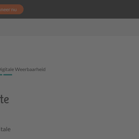
neer nu
igitale Weerbaarheid
te
tale