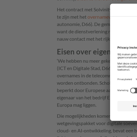
Het contract met Solvinity loopt ondert
te zijn met het
overnameverbod
van So
autonomie, D66). De gemeente was dru
want de dienstverlening mocht niet in
nauw contact met het rijk over de kwes
Eisen over eigenaarsch
‘We hebben nu meer gekeken naar eigen
(ICT en Digitale Stad, D66) in het
FD
.
overnames in de telecommunicatie. Als
worden ontbonden. Scholtes zou graa
beperkt door Europese aanbestedingsr
eigenaar van het bedrijf Europees moet 
Europa mag liggen.
Die mogelijkheden komen er wel. Wo
wetgevingspakket voor digitale soever
cloud- en AI‑ontwikkeling, bevat een b