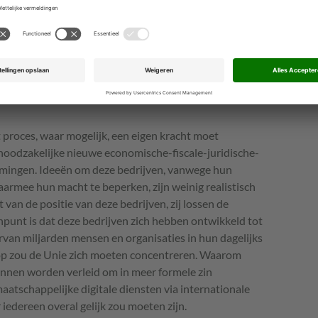
id ten aanzien van het omgaan met privé gegevens is
ks serieuze regels ten aanzien van een ethisch omgaan
oritmes mensen in digitale fuiken met
tie en omdat fiscale wetten verouderd zijn betalen ze
e actief zijn. Door de concentratie in de VS en China zijn
in het geding, samen te vatten in een strijd om
 proces, waar mogelijk, een eigen kracht moet
 noodzakelijke nieuwe economische-fiscale-juridische-
nemingen. Ideeën om deze bedrijven, vanwege hun
rmee hun macht te beperken, zijn weinig realistisch
 van de positie van deze bedrijven, zij lossen de
npunt is dat deze bedrijven zich hebben ontwikkeld tot
rvan miljarden mensen en organisaties in hun dagelijks
rop zou de Unie zich moeten concentreren. Waarom
unnen worden verleid om in meer formele zin
aatschappelijke digitale diensten via internationale
 iedereen overal gelijk zou moeten zijn.