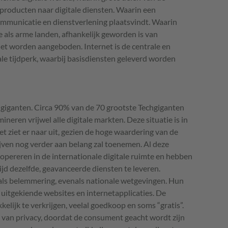
producten naar digitale diensten. Waarin een
ommunicatie en dienstverlening plaatsvindt. Waarin
ke als arme landen, afhankelijk geworden is van
rnet worden aangeboden. Internet is de centrale en
tale tijdperk, waarbij basisdiensten geleverd worden
chgiganten. Circa 90% van de 70 grootste Techgiganten
eren vrijwel alle digitale markten. Deze situatie is in
et ziet er naar uit, gezien de hoge waardering van de
ijven nog verder aan belang zal toenemen. Al deze
opereren in de internationale digitale ruimte en hebben
ijd dezelfde, geavanceerde diensten te leveren.
ls belemmering, evenals nationale wetgevingen. Hun
itgekiende websites en internetapplicaties. De
kelijk te verkrijgen, veelal goedkoop en soms “gratis”.
te van privacy, doordat de consument geacht wordt zijn