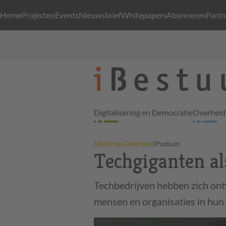
Home
Projecten
Events
Nieuwsbrief
Whitepapers
Abonneren
Partn
Digitalisering en Democratie
Overheid 
|
Markt en Overheid
Podium
Techgiganten al
Techbedrijven hebben zich ont
mensen en organisaties in hun