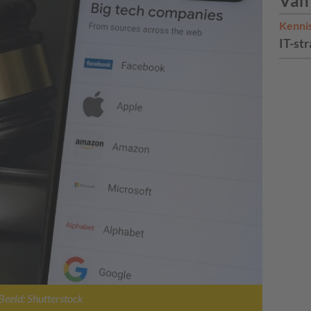
Van
Kenni
IT-str
Beeld: Shutterstock