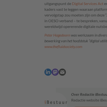
uitgangspunt de
Digital Services Act
e
kaders vast te leggen waaraan platfo
vervolgstap zou moeten zijn om deze 
in
OESO
verband – te bespreken, vanu
wereldwijd opererende digitale nutsbe
Peter Hagedoorn
was werkzaam in diverse I
bewerking van het hoofdstuk “digital utilit
www.thefluidsociety.com
Over Redactie iBestu
Redactie website iBe