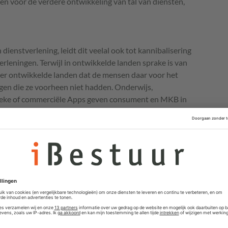
llen voor de verdere ontwikkeling van tal van diensten,
ienstverlening, leidt dit veelal ook tot kannibalisering
verleningen. Terwijl in ontwikkelde landen sprake is van
der ontwikkelde landen dat de mensen daar voor het
jgen die ze voorheen niet hadden. Onderwijs,
stieke of commerciële Apps geven consument en
MKB
in
gelijkheden. De gewone man kan overal plotseling
ningen en communicatiemiddelen, hetgeen tot tal
og talloze onontgonnen mogelijkheden om arme landen
odat mensen aldaar een beter bestaan kunnen opbouwen.
n overduidelijk voorzien in digitale wensen en behoeftes
t meer weg te denken zijn uit het dagelijks leven.
kracht ontwikkelen.
in het geding. Techgiganten zijn weinig transparant, ze
meling en ongehinderd acquisitiebeleid steeds