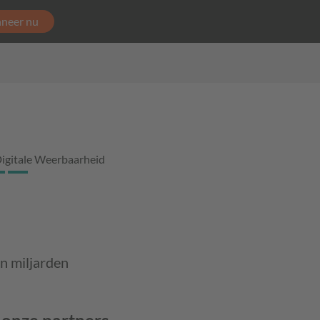
neer nu
igitale Weerbaarheid
n miljarden