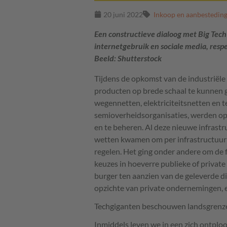
20 juni 2022
Inkoop en aanbestedin
Een constructieve dialoog met Big Tech 
internetgebruik en sociale media, resp
Beeld: Shutterstock
Tijdens de opkomst van de industriële
producten op brede schaal te kunnen g
wegennetten, elektriciteitsnetten en 
semioverheidsorganisaties, werden op
en te beheren. Al deze nieuwe infrastr
wetten kwamen om per infrastructuur
regelen. Het ging onder andere om de 
keuzes in hoeverre publieke of priva
burger ten aanzien van de geleverde d
opzichte van private ondernemingen, e
Techgiganten beschouwen landsgrenzen
Inmiddels leven we in een zich ontploo