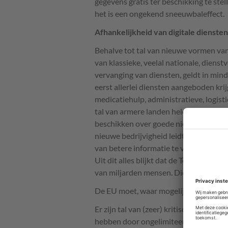
gegevens gratis ter beschikking te ste
het is een ongekend sneeuwbaleffect.
Afhankelijkheid van digitale diensten
Behalve tot tal van nieuwe vormen van d
van klassieke, veelal nationale, dienst
vervanging van diensten, geldt in min
eerst allerlei diensten aangeboden kri
medicatiehulp, administratieve, logi
tal van armere landen hele nieuwe mo
beschikken over goede nieuwsvoorzie
nieuwe bedrijvigheid leidt. Er zijn n
van betere informatie te voorzien, z
Uit dit alles blijkt dat de Techgigante
van miljarden mensen. Diensten die nie
De EU moet, waar mogelijk, een eigen 
Er zijn tal van (zeer) kritische punten 
hebben door ongelimiteerde dataverza