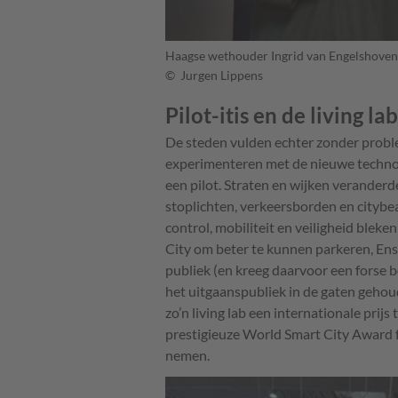
Haagse wethouder Ingrid van Engelshove
© Jurgen Lippens
Pilot-itis en de living la
De steden vulden echter zonder proble
experimenteren met de nieuwe technolo
een pilot. Straten en wijken veranderde
stoplichten, verkeersborden en cityb
control, mobiliteit en veiligheid ble
City om beter te kunnen parkeren, En
publiek (en kreeg daarvoor een forse 
het uitgaanspubliek in de gaten gehoud
zo’n living lab een internationale prij
prestigieuze World Smart City Award 
nemen.