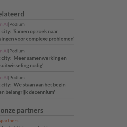
elateerd
n AI
|
Podium
 city: ‘Samen op zoek naar
singen voor complexe problemen’
n AI
|
Podium
 city: ‘Meer samenwerking en
suitwisseling nodig’
n AI
|
Podium
 city: 'We staan aan het begin
en belangrijk decennium'
 onze partners
spartners