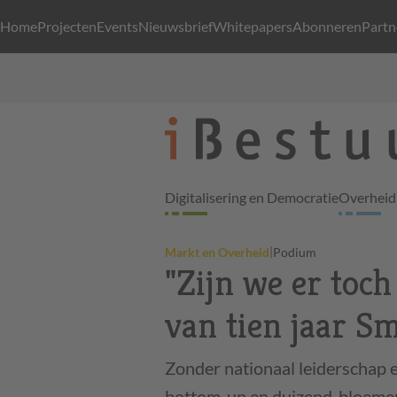
Home
Projecten
Events
Nieuwsbrief
Whitepapers
Abonneren
Partn
Digitalisering en Democratie
Overheid 
|
Markt en Overheid
Podium
"Zijn we er toch
van tien jaar Sm
Zonder nationaal leiderschap en
bottom-up en duizend-bloemen 