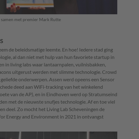
n samen met premier Mark Rutte
bs
em de beleidsmatige leemte. En hoe! Iedere stad ging
gie, al dan niet met hulp van hun favoriete startup in
n in living labs waar lantaarnpalen, vuilnisbakken,
eacons uitgerust werden met slimme technologie. Crowd
ken geliefde onderwerpen. Assen werd opeens een Sensor
schede deed aan WiFi-tracking van het winkelend
boete van de AP), en in Eindhoven werd op Stratumseind
en met de nieuwste snufjes technologie. Af en toe viel
s ten deel. Zo mocht het Living Lab Scheveningen de
for Energy and Environment in 2021 in ontvangst