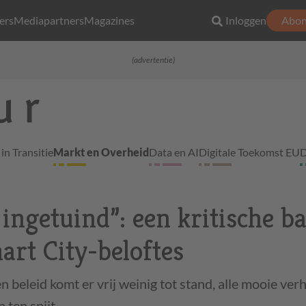
ers
Mediapartners
Magazines
Inloggen
Abon
(advertentie)
in Transitie
Markt en Overheid
Data en AI
Digitale Toekomst EU
D
 ingetuind”: een kritische b
art City-beloftes
 beleid komt er vrij weinig tot stand, alle mooie ver
ten spijt.