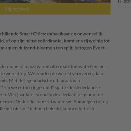
IT-str
Shutterstock
hillende Smart Cities: onhaalbaar en onwenselijk.
, of op zijn minst coördinatie, komt er vrij weinig tot
om-up en duizend-bloemen ten spijt, betogen Evert-
lden superslim, we waren uitermate innovatief en met
ute wereldtop. We zouden de wereld veroveren, daar
 mis. Met de legendarische uitspraak van
ijn we er tóch ingetuind” spatte de Nederlandse
. Vier jaar later stond in de allerlaatste minuut de
 nemen. Gedesillusioneerd waren we. Sommigen tot op
ie het niet zelf hebben beleefd, kunnen het zich