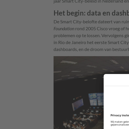
jaar Smart City-beleid in Nederland en 
Het begin: data en dash
De Smart City-belofte dateert van ruim
Foundation
rond 2005 Cisco vroeg of h
problemen op te lossen. Vervolgens g
in Rio de Janeiro het eerste Smart Ci
dashboards, en de droom van bestuurlij