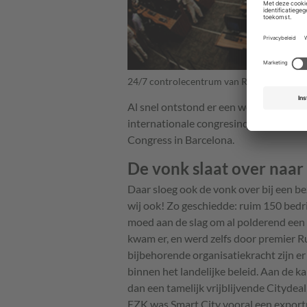
24/7 controlecentrum van Rio de Janeiro
Al snel ontstond er een wereldwijde “
internationale congresindustrie, met a
Congress in Barcelona.
De vonk slaat over naa
Daar sloeg ook de vonk over bij een be
wij ook! Zo geschiedde: ruim 150 bedr
moed aan de slag om al polderend een N
kwam er, en werd zelfs door premier R
bijbehorende organisatiekracht zijn er
binnen het landelijke beleid. Aan de k
dan een tamelijk vrijblijvende Citydea
EZK was Smart City vooral een export