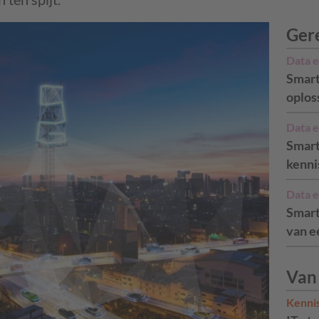
Ger
Data e
Smart
oplos
Data e
Smart
kenni
Data e
Smart
van e
Van
Kenni