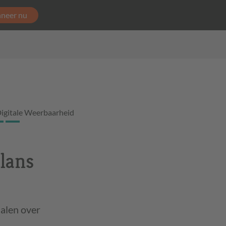
neer nu
igitale Weerbaarheid
alans
halen over