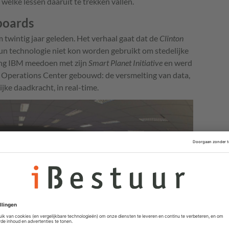
welke lessen daaruit te trekken vallen.
boards
 twintig jaar geleden. Het verhaal gaat dat de
Clinton
un technologie niet kon worden gebruikt om stedelijke
ing IBM meedoen met zijn
Smart Planet Initiative
en werd
ty Operations Center gebouwd: de versmelting van data,
ke daadkracht, in real-time.