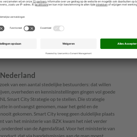
buzz” rondom smart city, handig gevoed door de
ls uithangbord de jaarlijkse Smart City Expo World
r Nederland
zoek van een aantal stedelijke bestuurders: dat willen
ijven, overheden en kennisinstellingen gingen vol goede
L Smart City Strategie op te stellen. Die strategie
utte in ontvangst genomen, maar het geld en de
 nooit gekomen. Smart City kreeg geen duidelijke plaats
ant van het ministerie van BZK kwam het niet verder
l, onderdeel van de AgendaStad. Voor het ministerie van
product, dat via handelsmissies aan de man moest