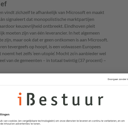
ief
vindt zichzelf te afhankelijk van Microsoft en maakt
lân signaleert dat monopolistische marktpartijen
rdoor keuzevrijheid ontbreekt. Eindhoven pleit
jk moeten zijn van één leverancier. In het algemeen
 zijn, maar ook dat er geen ontkomen is aan Microsoft.
aren tevergeefs op hoopt, is een volwassen Europees
ft noemt het zelfs ‘een utopie’. Mocht zo’n aanbieder wel
deel van de gemeenten – in totaal twintig (37 procent) –
rnatieven en pleit voor een landelijke
elijkheid. In plaats van abrupt afscheid te nemen van
ategische aanpak om digitale autonomie te vergroten.
techbedrijven brengt volgens VNG risico’s met zich
egevens en mogelijke verstoringen in gemeentelijke
G de marktwerking versterken en de afhankelijkheid