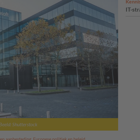
Kenni
IT-str
Beeld: Shutterstock
 en aanbesteding
,
Europese politiek en beleid