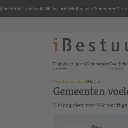
Home
Projecten
Events
Nieuwsbrief
Whitepapers
Abonneren
Partn
Digitalisering en Democratie
Overheid 
|
Markt en Overheid
Nieuws
Gemeenten voele
‘Er mag niets met Microsoft g