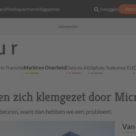
ers
Mediapartners
Magazines
Inloggen
Abon
(advertentie)
in Transitie
Markt en Overheid
Data en AI
Digitale Toekomst EU
D
n zich klemgezet door Mic
ebeuren, want dan hebben we een probleem'.
Van