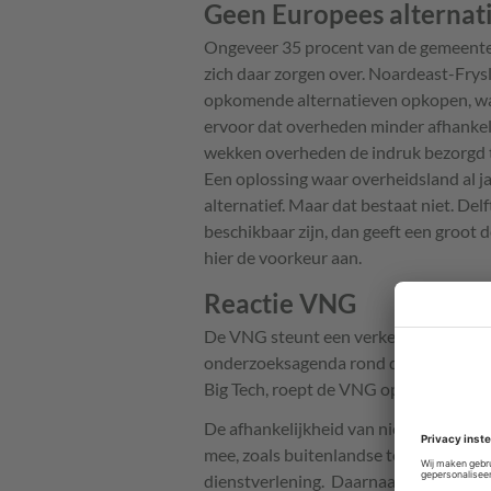
Geen Europees alternat
Ongeveer 35 procent van de gemeenten 
zich daar zorgen over. Noardeast-Frys
opkomende alternatieven opkopen, waa
ervoor dat overheden minder afhankeli
wekken overheden de indruk bezorgd te
Een oplossing waar overheidsland al j
alternatief. Maar dat bestaat niet. Del
beschikbaar zijn, dan geeft een groot 
hier de voorkeur aan.
Reactie VNG
De VNG steunt een verkenning van alte
onderzoeksagenda rond digitale afhank
Big Tech, roept de VNG op tot een str
De afhankelijkheid van niet-Europese 
mee, zoals buitenlandse toegang tot g
dienstverlening. Daarnaast wil de VN