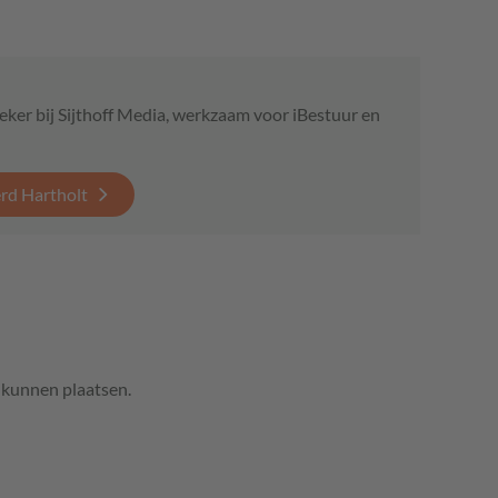
eker bij Sijthoff Media, werkzaam voor iBestuur en
erd Hartholt
e kunnen plaatsen.