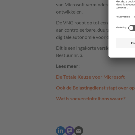
van Microsoft verminderen door fram
ontwikkelen.
De VNG roept op tot een strategische
aan controleerbare, duurzame alternat
digitale autonomie voor de komende d
Dit is een ingekorte versie van het verh
Bestuur nr. 3.
Lees meer:
De Totale Keuze voor Microsoft
Ook de Belastingdienst stapt over o
Wat is soevereiniteit ons waard?