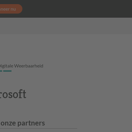
neer nu
igitale Weerbaarheid
rosoft
 onze partners