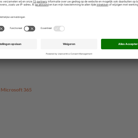
eworkafspraken met meerdere cloudleveranciers te
 aanpak: niet abrupt stoppen met Big Tech, maar werken
ieven. ‘De keuzes die we nu maken, bepalen onze
ecennia.’
aal. De volledige versie is te lezen in Binnenlands
p Microsoft 365