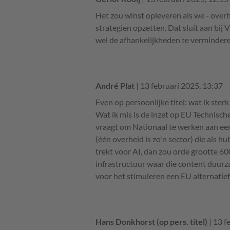
Het zou winst opleveren als we - ove
strategien opzetten. Dat sluit aan bij 
wel de afhankelijkheden te vermindere
André Plat
| 13 februari 2025, 13:37
Even op persoonlijke titel: wat ik ster
Wat ik mis is de inzet op EU Technisch
vraagt om Nationaal te werken aan een
(één overheid is zo'n sector) die als 
trekt voor AI, dan zou orde grootte 60
infrastructuur waar die content duur
voor het stimuleren een EU alternatie
Hans Donkhorst (op pers. titel)
| 13 f