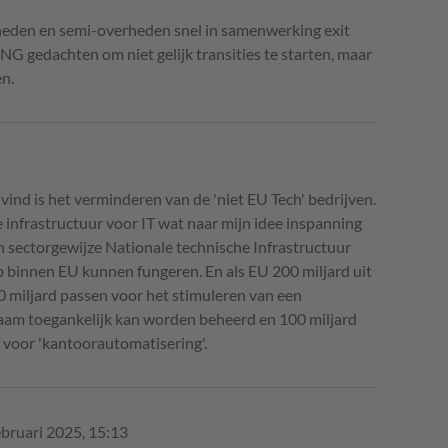
rheden en semi-overheden snel in samenwerking exit
VNG gedachten om niet gelijk transities te starten, maar
n.
k vind is het verminderen van de 'niet EU Tech' bedrijven.
e infrastructuur voor IT wat naar mijn idee inspanning
 sectorgewijze Nationale technische Infrastructuur
hub binnen EU kunnen fungeren. En als EU 200 miljard uit
0 miljard passen voor het stimuleren van een
zaam toegankelijk kan worden beheerd en 100 miljard
f voor 'kantoorautomatisering'.
ebruari 2025, 15:13