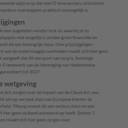
ewolde wijst erop dat veel IT-leveranciers uitsluitend
ardoor overstappen praktisch onmogelijk is.
tijgingen
n een zogeheten vendor lock-in, waarbij ze zo
stappen niet mogelijk is zonder grote financiële en
t dit een belangrijk risico. Ook prijsstijgingen
nt van de ondervraagde overheden maakt zich hier geen
et aangeeft dat dit een punt van zorg is. Sommige
t-Framework van de Vereniging van Nederlandse
garandeert tot 2027.
se wetgeving
 zich zorgen over de impact van de Cloud Act, een
cht om op verzoek data van Europese klanten te
eid. Tilburg noemt dit een serieus risico en een
 hier geen sluitend antwoord op heeft. Slechts 7
n maakt zich hier geen zorgen over.