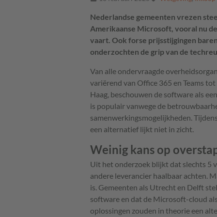
Nederlandse gemeenten vrezen steeds
Amerikaanse Microsoft, vooral nu d
vaart. Ook forse prijsstijgingen bar
onderzochten de grip van de techreu
Van alle ondervraagde overheidsorgan
variërend van Office 365 en Teams t
Haag, beschouwen de software als een ‘
is populair vanwege de betrouwbaarhe
samenwerkingsmogelijkheden. Tijdens
een alternatief lijkt niet in zicht.
Weinig kans op oversta
Uit het onderzoek blijkt dat slechts 5
andere leverancier haalbaar achten. M
is. Gemeenten als Utrecht en Delft stel
software en dat de Microsoft-cloud al
oplossingen zouden in theorie een al