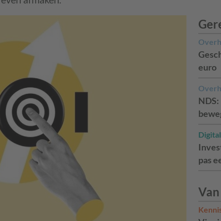
Ger
Overhe
Gesch
euro
Overhe
NDS: 
bewe
Digit
Inves
pas e
Van
Kenni