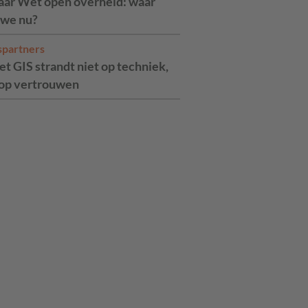
jaar Wet open overheid: waar
 we nu?
spartners
t GIS strandt niet op techniek,
op vertrouwen