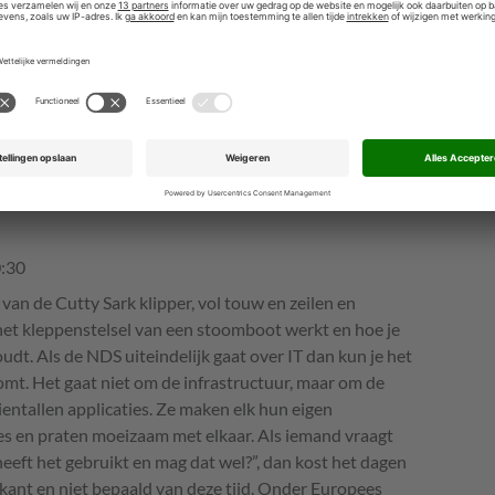
e kunnen plaatsen.
0:30
 van de Cutty Sark klipper, vol touw en zeilen en
e het kleppenstelsel van een stoomboot werkt en hoe je
dt. Als de NDS uiteindelijk gaat over IT dan kun je het
mt. Het gaat niet om de infrastructuur, maar om de
 tientallen applicaties. Ze maken elk hun eigen
es en praten moeizaam met elkaar. Als iemand vraagt
eeft het gebruikt en mag dat wel?”, dan kost het dagen
skant en niet bepaald van deze tijd. Onder Europees