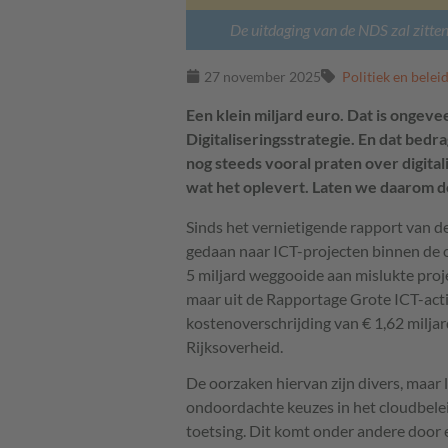
De uitdaging van de NDS zal zitten 
27 november 2025
Politiek en belei
Een klein miljard euro. Dat is ongev
Digitaliseringsstrategie. En dat bed
nog steeds vooral praten over digital
wat het oplevert. Laten we daarom 
Sinds het vernietigende rapport van de
gedaan naar ICT-projecten binnen de o
5 miljard weggooide aan mislukte proj
maar uit de Rapportage Grote ICT-activi
kostenoverschrijding van € 1,62 miljard
Rijksoverheid.
De oorzaken hiervan zijn divers, maar
ondoordachte keuzes in het cloudbelei
toetsing. Dit komt onder andere door