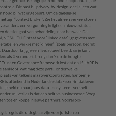
rbaar gebruik. Belangrijk: in dit model blijft data bij de
t controle. Dit past bij privacy-by-design: deel alleen wat
n houd bij wat er gebeurt. Om de dagelijkse
met zijn “context broker”. Zie het als een verkeerstoren
 verandert: een vergunning krijgt een nieuwe status,
en dossier gaat van behandeling naar bezwaar. Dat
l, NGSI-LD. LD staat voor “linked data”: gegevens met
se tabellen werk je met “dingen” (zoals persoon, bedrijf,
 Daardoor krijg je een live, actueel beeld. En je kunt
en: als X verandert, breng dan Y op de hoogte.
 Trust en Governance framework lost dat op. iSHARE is
die aanklopt, wat mag deze partij, onder welke
n plaats van telkens maatwerkcontracten, hanteer je
RE is al bekend in Nederlandse dataketen-initiatieven
duidelijkheid nu naar jouw data-ecosysteem, versnelt
nder snijverlies is dat een helluva businesscase. Voeg
iten toe en koppel nieuwe partners. Vooral ook
gd: regels die uitlegbaar zijn voor juristen en