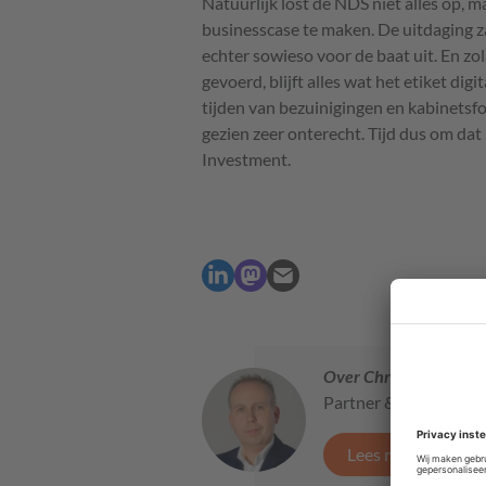
Natuurlijk lost de NDS niet alles op, ma
businesscase te maken. De uitdaging za
echter sowieso voor de baat uit. En zo
gevoerd, blijft alles wat het etiket dig
tijden van bezuinigingen en kabinetsfo
gezien zeer onterecht. Tijd dus om dat 
Investment.
Over Christian Verha
Partner &amp; manage
Lees meer van Chr