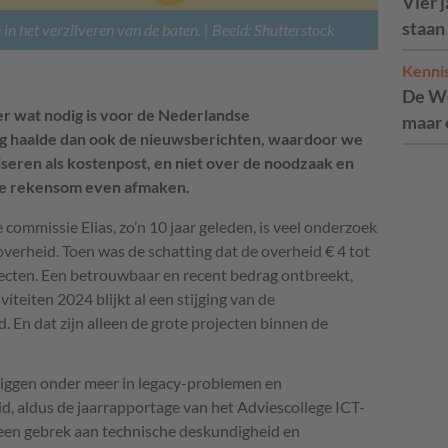
Vier 
staan
in het verzilveren van de baten. | Beeld: Shutterstock
Kenni
d
De We
eer wat nodig is voor de Nederlandse
maar 
rag haalde dan ook de nieuwsberichten, waardoor we
iseren als kostenpost, en niet over de noodzaak en
de rekensom even afmaken.
 commissie Elias, zo’n 10 jaar geleden, is veel onderzoek
verheid. Toen was de schatting dat de overheid € 4 tot
ecten. Een betrouwbaar en recent bedrag ontbreekt,
teiten 2024 blijkt al een stijging van de
. En dat zijn alleen de grote projecten binnen de
 liggen onder meer in legacy-problemen en
d, aldus de jaarrapportage van het Adviescollege ICT-
 een gebrek aan technische deskundigheid en