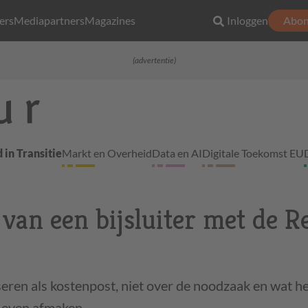
ers
Mediapartners
Magazines
Inloggen
Abon
(advertentie)
 in Transitie
Markt en Overheid
Data en AI
Digitale Toekomst EU
van een bijsluiter met de R
seren als kostenpost, niet over de noodzaak en wat he
 even afmaken.