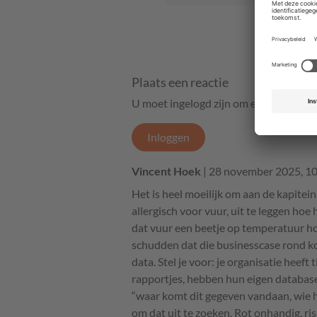
Plaats een reactie
U moet ingelogd zijn om een reactie t
Inloggen
Vincent Hoek
| 28 november 2025, 1
Het is heel moeilijk om aan de kapitein
allergisch voor vuur, uit te leggen ho
dat vuur een beetje op temperatuur hou
schudden dat die businesscase rond ko
data. Stel je voor: je organisatie heeft
rapportjes, hebben hun eigen databas
“waar komt dit gegeven vandaan, wie h
om dat uit te zoeken. Rot onhandig, ri