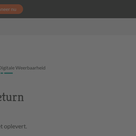
neer nu
Digitale Weerbaarheid
eturn
t oplevert.