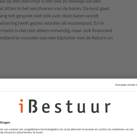
ar op een bierviltje is het niet zo moeilijk om een
l zitten in het verzilveren van de baten. De kost gaat
lang het gesprek niet óók over deze baten wordt
italisering heeft gezien worden als kostenpost. En in
rmatie is dat niet alleen onhandig, maar ook financieel
miljard te voorzien van een bijsluiter met de Return on
gen
ment consultant bij Highberg
istian Verhagen