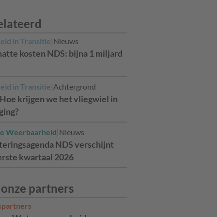
elateerd
id in Transitie
|
Nieuws
atte kosten NDS: bijna 1 miljard
id in Transitie
|
Achtergrond
Hoe krijgen we het vliegwiel in
ging?
ale Weerbaarheid
|
Nieuws
teringsagenda NDS verschijnt
erste kwartaal 2026
 onze partners
spartners