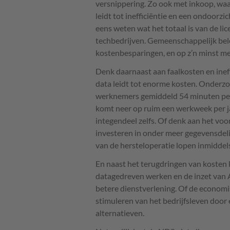
versnippering. Zo ook met inkoop, waa
leidt tot inefficiëntie en een ondoorzi
eens weten wat het totaal is van de li
techbedrijven. Gemeenschappelijk bele
kostenbesparingen, en op z’n minst mee
Denk daarnaast aan faalkosten en inef
data leidt tot enorme kosten. Onderzoe
werknemers gemiddeld 54 minuten per 
komt neer op ruim een werkweek per jaa
integendeel zelfs. Of denk aan het vo
investeren in onder meer gegevensdelin
van de hersteloperatie lopen inmiddels
En naast het terugdringen van kosten 
datagedreven werken en de inzet van A
betere dienstverlening. Of de economi
stimuleren van het bedrijfsleven door
alternatieven.