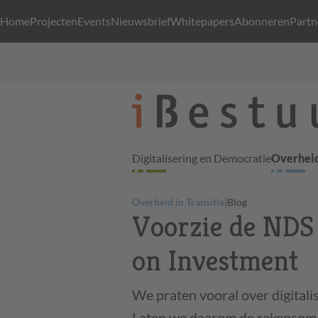
Home
Projecten
Events
Nieuwsbrief
Whitepapers
Abonneren
Partn
Digitalisering en Democratie
Overheid
|
Overheid in Transitie
Blog
Voorzie de NDS 
on Investment
We praten vooral over digitali
Laten we daarom de rekensom