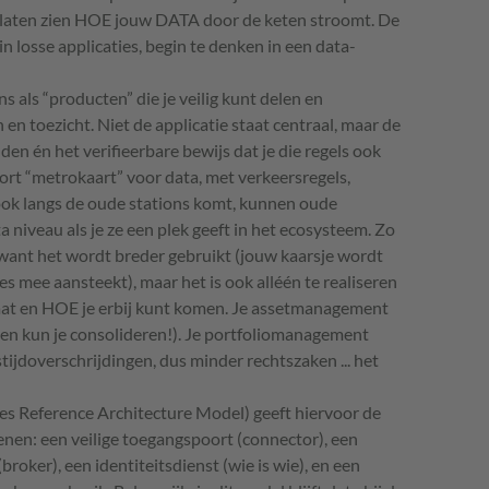
 laten zien HOE jouw DATA door de keten stroomt. De
n losse applicaties, begin te denken in een data-
 als “producten” die je veilig kunt delen en
en toezicht. Niet de applicatie staat centraal, maar de
lden én het verifieerbare bewijs dat je die regels ook
ort “metrokaart” voor data, met verkeersregels,
o ook langs de oude stations komt, kunnen oude
 niveau als je ze een plek geeft in het ecosysteem. Zo
, want het wordt breder gebruikt (jouw kaarsje wordt
jes mee aansteekt), maar het is ook alléén te realiseren
aat en HOE je erbij kunt komen. Je assetmanagement
en kun je consolideren!). Je portfoliomanagement
tijdoverschrijdingen, dus minder rechtszaken ... het
s Reference Architecture Model) geeft hiervoor de
enen: een veilige toegangspoort (connector), een
broker), een identiteitsdienst (wie is wie), en een