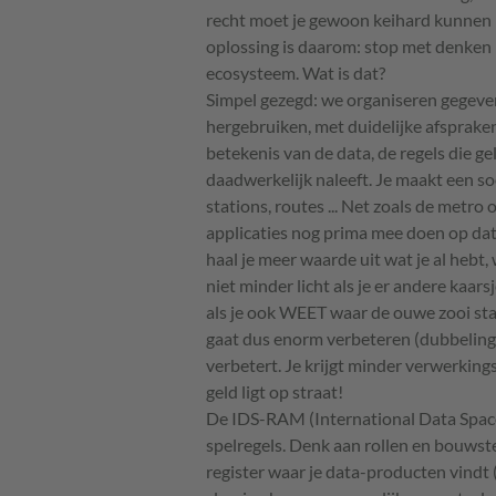
recht moet je gewoon keihard kunnen
oplossing is daarom: stop met denken i
ecosysteem. Wat is dat?
Simpel gezegd: we organiseren gegevens
hergebruiken, met duidelijke afspraken 
betekenis van de data, de regels die ge
daadwerkelijk naleeft. Je maakt een so
stations, routes ... Net zoals de metr
applicaties nog prima mee doen op data
haal je meer waarde uit wat je al hebt
niet minder licht als je er andere kaars
als je ook WEET waar de ouwe zooi st
gaat dus enorm verbeteren (dubbeling
verbetert. Je krijgt minder verwerkings
geld ligt op straat!
De IDS-RAM (International Data Space
spelregels. Denk aan rollen en bouwst
register waar je data-producten vindt (