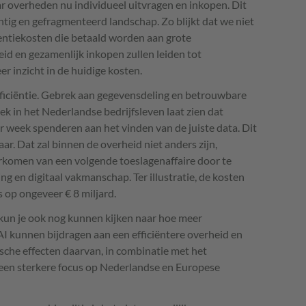
r overheden nu individueel uitvragen en inkopen. Dit
chtig en gefragmenteerd landschap. Zo blijkt dat we niet
centiekosten die betaald worden aan grote
id en gezamenlijk inkopen zullen leiden tot
r inzicht in de huidige kosten.
ficiëntie. Gebrek aan gegevensdeling en betrouwbare
k in het Nederlandse bedrijfsleven laat zien dat
week spenderen aan het vinden van de juiste data. Dit
r. Dat zal binnen de overheid niet anders zijn,
orkomen van een volgende toeslagenaffaire door te
g en digitaal vakmanschap. Ter illustratie, de kosten
 op ongeveer € 8 miljard.
kun je ook nog kunnen kijken naar hoe meer
I kunnen bijdragen aan een efficiëntere overheid en
sche effecten daarvan, in combinatie met het
 een sterkere focus op Nederlandse en Europese