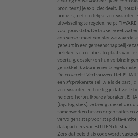
clearing house voor eerlijk en controlee
bron, tenzij je expliciet deelt. Jij houd
nodig is, met duidelijke voorwaarden e
uitwisseling te regelen, helpt FIWARE 
voor jouw data. De broker weet wat er
een sensor meet een nieuwe waarde, e
gebeurt in een gemeenschappelijke taa
betekenis en relaties. In plaats van los
voertuig, dossier) en hun verbindingen.
gemakkelijk abonnementsregels instell
Delen vereist Vertrouwen. Het iSHARE
een afsprakenstelsel: wie is de partij 
voorwaarden en hoe leg je dat vast? I
heldere, herbruikbare afspraken. iSHA
(bijv. logistiek). Je brengt diezelfde 
samenwerken tussen organisaties en zo
vervolgens stap voor stap data-entite
datapartners van BUITEN de Staat.
Zorg dat beleid als code wordt vastgele