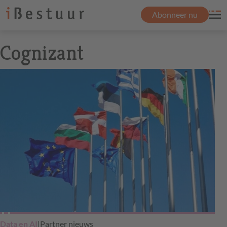
Abonneer nu
Cognizant
Data en AI
|
Partner nieuws