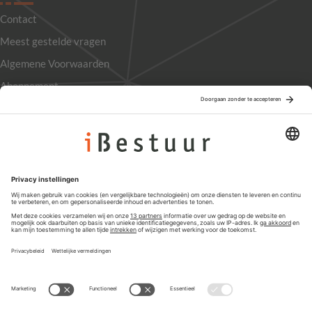
Contact
Meest gestelde vragen
Algemene Voorwaarden
Abonnement
Adverteren
Colofon
Nieuwsbrief
Privacyinstellingen