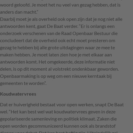
woord geloofd. Je moet het nu veel van gezag hebben, dat is
anders dan macht.”
Daarbij moet je als overheid ook open zijn dat je nog niet alle
antwoorden kent, gaat De Baat verder. “Er is onlangs een
onderzoek verschenen van de Raad Openbaar Bestuur die
concludeert dat de overheid ook echt moet presteren om
gezag te hebben bij alle grote uitdagingen waar ze mee te
maken hebben. Je moet laten zien hoe je met elkaar aan
antwoorden komt. Het omgekeerde, deze informatie niet
delen, is op dit moment al volstrekt ondenkbaar geworden.
Openbaarmaking is op weg om een nieuwe kerntaak bij
gemeenten te worden”.
Koudwatervrees
Dat er huiverigheid bestaat voor open werken, snapt De Baat
wel. “Het kan best wel wat koudwatervrees geven in deze
gepolariseerde samenleving en politiek klimaat. Zaken die
open worden gecommuniceerd kunnen ook als brandstof
dienen voor debat. Dat kan best heftig zijn. Uiteindelijk zal