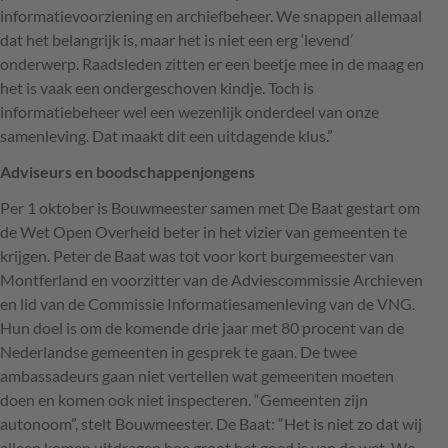
informatievoorziening en archiefbeheer. We snappen allemaal
dat het belangrijk is, maar het is niet een erg ‘levend’
onderwerp. Raadsleden zitten er een beetje mee in de maag en
het is vaak een ondergeschoven kindje. Toch is
informatiebeheer wel een wezenlijk onderdeel van onze
samenleving. Dat maakt dit een uitdagende klus.”
Adviseurs en boodschappenjongens
Per 1 oktober is Bouwmeester samen met De Baat gestart om
de Wet Open Overheid beter in het vizier van gemeenten te
krijgen. Peter de Baat was tot voor kort burgemeester van
Montferland en voorzitter van de Adviescommissie Archieven
en lid van de Commissie Informatiesamenleving van de
VNG
.
Hun doel is om de komende drie jaar met 80 procent van de
Nederlandse gemeenten in gesprek te gaan. De twee
ambassadeurs gaan niet vertellen wat gemeenten moeten
doen en komen ook niet inspecteren. “Gemeenten zijn
autonoom”, stelt Bouwmeester. De Baat: “Het is niet zo dat wij
alleen komen uitdragen hoe groot het goed is van de wet. We