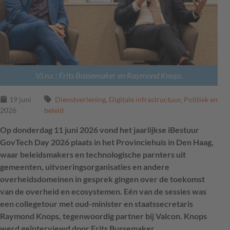
V.l.n.r. : Frits Bussemaker en Raymond Knops.
19 juni
Dienstverlening
,
Digitale infrastructuur
,
Politiek en
2026
beleid
Op donderdag 11 juni 2026 vond het jaarlijkse iBestuur
GovTech Day 2026 plaats in het Provinciehuis in Den Haag,
waar beleidsmakers en technologische parnters uit
gemeenten, uitvoeringsorganisaties en andere
overheidsdomeinen in gesprek gingen over de toekomst
van de overheid en ecosystemen. Eén van de sessies was
een collegetour met oud-minister en staatssecretaris
Raymond Knops, tegenwoordig partner bij Valcon. Knops
werd geïnterviewd door Frits Bussemaker,