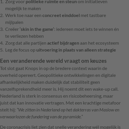
Zorg voor
politieke ruimte en steun
om initiatieven
mogelijk te maken
Werk toe naar een
concreet einddoel
met tastbare
mijlpalen
Creëer
‘skin in the game’
: iedereen moet iets te winnen én
te verliezen hebben
Zorg dat alle partijen
actief bijdragen
aan het ecosysteem
Leg de focus op
uitvoering in plaats van alleen strategie
Een veranderende wereld vraagt om keuzes
Tot slot gaat Knops in op de bredere context waarin de
overheid opereert. Geopolitieke ontwikkelingen en digitale
afhankelijkheid maken duidelijk dat stabiliteit geen
vanzelfsprekendheid meer is. Hij noemt dit een wake-up call.
Nederland is sterk in consensus en risicobeheersing, maar
juist dat kan innovatie vertragen. Met een krachtige metafoor
stelt hij:
“We zitten in Nederland op het dakterras van Maslow en
verwaarlozen de fundering van de pyramide.”
De coronacrisis liet zien dat snelle verandering wél mogelijk is