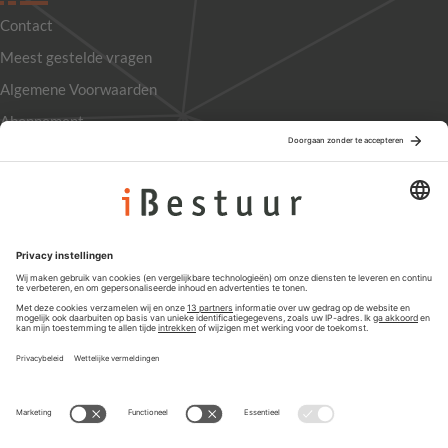
Contact
Meest gestelde vragen
Algemene Voorwaarden
Abonnement
Adverteren
Colofon
Nieuwsbrief
Privacyinstellingen