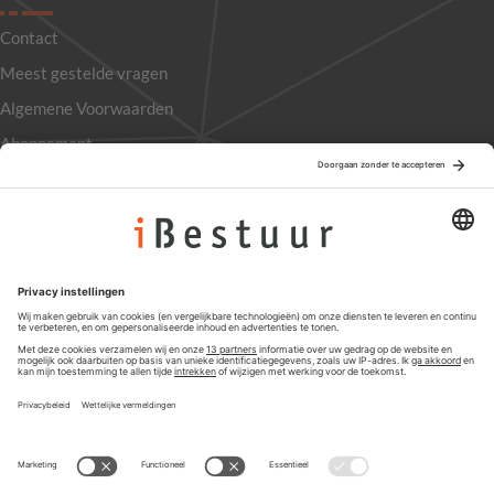
Contact
Meest gestelde vragen
Algemene Voorwaarden
Abonnement
Adverteren
Colofon
Nieuwsbrief
Privacyinstellingen