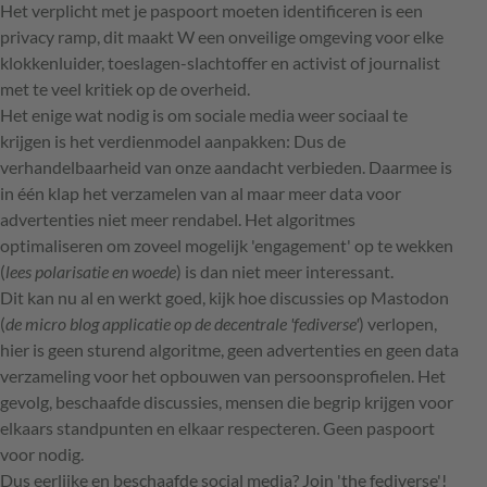
Het verplicht met je paspoort moeten identificeren is een
privacy ramp, dit maakt W een onveilige omgeving voor elke
klokkenluider, toeslagen-slachtoffer en activist of journalist
met te veel kritiek op de overheid.
Het enige wat nodig is om sociale media weer sociaal te
krijgen is het verdienmodel aanpakken: Dus de
verhandelbaarheid van onze aandacht verbieden. Daarmee is
in één klap het verzamelen van al maar meer data voor
advertenties niet meer rendabel. Het algoritmes
optimaliseren om zoveel mogelijk 'engagement' op te wekken
(
lees polarisatie en woede
) is dan niet meer interessant.
Dit kan nu al en werkt goed, kijk hoe discussies op Mastodon
(
de micro blog applicatie op de decentrale 'fediverse'
) verlopen,
hier is geen sturend algoritme, geen advertenties en geen data
verzameling voor het opbouwen van persoonsprofielen. Het
gevolg, beschaafde discussies, mensen die begrip krijgen voor
elkaars standpunten en elkaar respecteren. Geen paspoort
voor nodig.
Dus eerlijke en beschaafde social media? Join 'the fediverse'!