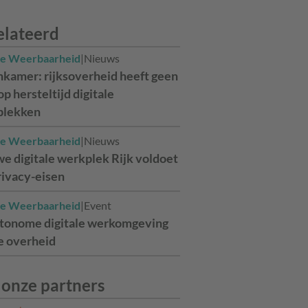
elateerd
ale Weerbaarheid
|
Nieuws
kamer: rijksoverheid heeft geen
op hersteltijd digitale
plekken
ale Weerbaarheid
|
Nieuws
e digitale werkplek Rijk voldoet
rivacy-eisen
ale Weerbaarheid
|
Event
tonome digitale werkomgeving
e overheid
 onze partners