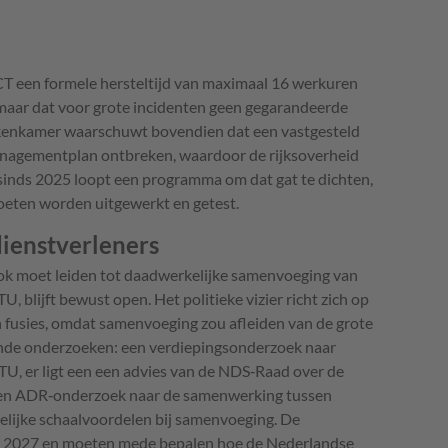
CT een formele hersteltijd van maximaal 16 werkuren
 maar dat voor grote incidenten geen gegarandeerde
ekenkamer waarschuwt bovendien dat een vastgesteld
managementplan ontbreken, waardoor de rijksoverheid
s sinds 2025 loopt een programma om dat gat te dichten,
oeten worden uitgewerkt en getest.
ienstverleners
ok moet leiden tot daadwerkelijke samenvoeging van
, blijft bewust open. Het politieke vizier richt zich op
 fusies, omdat samenvoeging zou afleiden van de grote
lende onderzoeken: een verdiepingsonderzoek naar
, er ligt een een advies van de NDS‑Raad over de
 een ADR‑onderzoek naar de samenwerking tussen
elijke schaalvoordelen bij samenvoeging. De
n 2027 en moeten mede bepalen hoe de Nederlandse