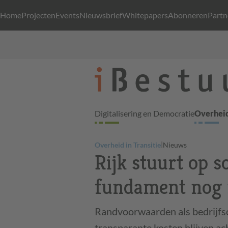
Home
Projecten
Events
Nieuwsbrief
Whitepapers
Abonneren
Partn
Digitalisering en Democratie
Overheid
|
Overheid in Transitie
Nieuws
Rijk stuurt op s
fundament nog 
Randvoorwaarden als bedrijfsc
transparante kosten blijven ach