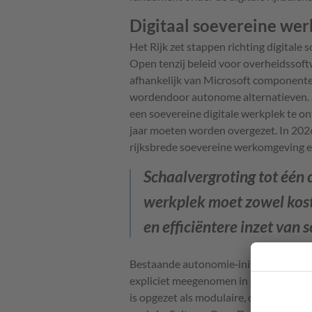
Digitaal soevereine wer
Het Rijk zet stappen richting digitale 
Open tenzij beleid voor overheidssoft
afhankelijk van Microsoft componenten
wordendoor autonome alternatieven.
een soevereine digitale werkplek te on
jaar moeten worden overgezet. In 202
rijksbrede soevereine werkomgeving 
Schaalvergroting tot één 
werkplek moet zowel kost
en efficiëntere inzet van
Bestaande autonomie‑initiatieven, zo
expliciet meegenomen in de zoektocht
is opgezet als modulaire, open sour