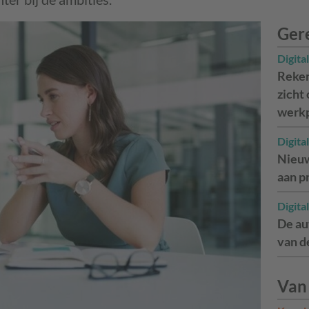
Ger
Digit
Reken
zicht 
werk
Digit
Nieuw
aan p
Digit
De au
van d
Van