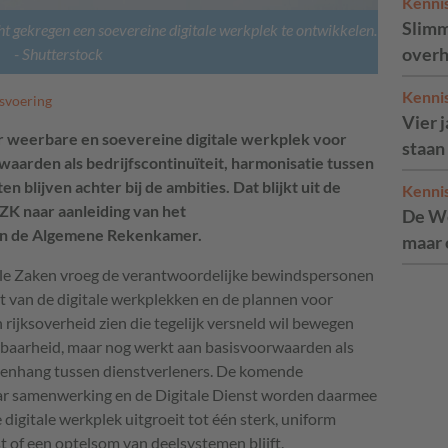
Kenni
Slimm
gekregen een soevereine digitale werkplek te ontwikkelen.
overh
- Shutterstock
Kenni
svoering
Vier 
r weerbare en soevereine digitale werkplek voor
staan
aarden als bedrijfscontinuïteit, harmonisatie tussen
 blijven achter bij de ambities. Dat blijkt uit de
Kenni
ZK naar aanleiding van het
De We
n de Algemene Rekenkamer.
maar 
le Zaken vroeg de verantwoordelijke bewindspersonen
at van de digitale werkplekken en de plannen voor
 rijksoverheid zien die tegelijk versneld wil bewegen
eerbaarheid, maar nog werkt aan basisvoorwaarden als
amenhang tussen dienstverleners. De komende
ar samenwerking en de Digitale Dienst worden daarmee
 digitale werkplek uitgroeit tot één sterk, uniform
t of een optelsom van deelsystemen blijft.