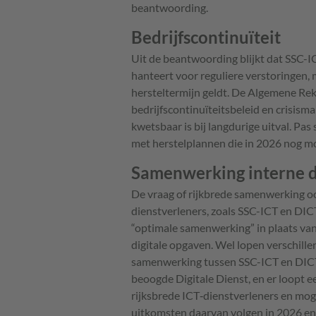
beantwoording.
Bedrijfscontinuïteit
Uit de beantwoording blijkt dat SSC-I
hanteert voor reguliere verstoringen,
hersteltermijn geldt. De Algemene R
bedrijfscontinuïteitsbeleid en crisis
kwetsbaar is bij langdurige uitval. Pa
met herstelplannen die in 2026 nog m
Samenwerking interne d
De vraag of rijkbrede samenwerking o
dienstverleners, zoals SSC-ICT en DICTU
“optimale samenwerking” in plaats van
digitale opgaven. Wel lopen verschil
samenwerking tussen SSC-ICT en DICTU
beoogde Digitale Dienst, en er loopt
rijksbrede ICT‑dienstverleners en mog
uitkomsten daarvan volgen in 2026 e