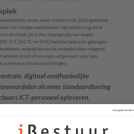
kplek
soevereiniteit, onder meer via het sinds 2020 geldende
ware. De huidige werkplekken zijn echter nog sterk
 in de cloud. Ze zullen stapsgewijs vervangen
 SSC-ICT, DICTU en DUO hebben opdracht gekregen
twikkelen, waarbij de eerste testgebruikers volgend
6 worden proof of concepts uitgevoerd voor een
en autonome cloudvoorzieningen.
centrale, digitaal onafhankelijke
envoordelen als meer standaardisering
 schaars ICT‑personeel opleveren.
als MijnBureau en andere Europese projecten, worden
 naar een rijksbrede soevereine werkplek. MijnBureau
ce samenwerkomgeving waarin Europese bouwstenen