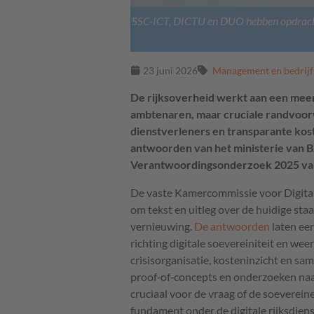
SSC-ICT, DICTU en DUO hebben opdracht 
23 juni 2026
Management en bedrijf
De rijksoverheid werkt aan een mee
ambtenaren, maar cruciale randvoorw
dienstverleners en transparante kosten
antwoorden van het ministerie van B
Verantwoordingsonderzoek 2025 va
De vaste Kamercommissie voor Digita
om tekst en uitleg over de huidige sta
vernieuwing.
De antwoorden
laten een
richting digitale soevereiniteit en w
crisisorganisatie, kosteninzicht en s
proof‑of‑concepts en onderzoeken na
cruciaal voor de vraag of de soevereine
fundament onder de digitale rijksdiens