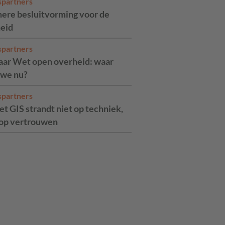
spartners
ere besluitvorming voor de
eid
spartners
jaar Wet open overheid: waar
 we nu?
spartners
t GIS strandt niet op techniek,
op vertrouwen