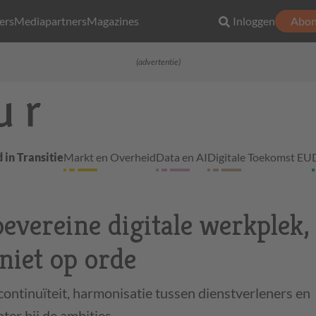
ers
Mediapartners
Magazines
Inloggen
Abon
(advertentie)
 in Transitie
Markt en Overheid
Data en AI
Digitale Toekomst EU
oevereine digitale werkplek
niet op orde
ontinuïteit, harmonisatie tussen dienstverleners en
ter bij de ambities.