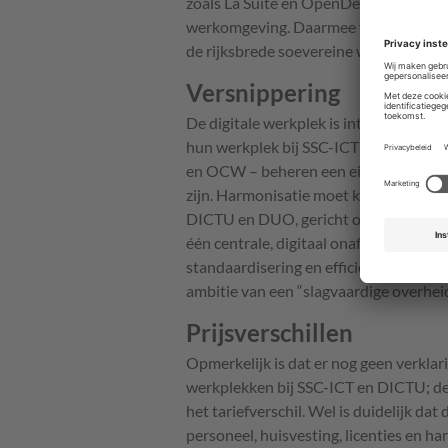
zoals La Suite en OpenDesk, plus Nex
werkomgeving. Daarmee fungeert het al
de rijksbrede soevereine werkplek ku
Versnippering
De digitale werkplek is intussen orga
hun werkplek bij SSC-ICT in, twee bi
en OCW – beheren een eigen voorzieni
zijn. Harmonisatie moet komen van ee
DICTU en DUO, gericht op tien depart
één centrale, digitaal onafhankelijke
standaardisering en efficiëntere inzet
ambitie van een “slagvaardige overheid
Prijsverschillen
Opmerkelijk is dat er nog geen verklar
werkplekken bij SSC-ICT en DICTU; d
het tariefverschil. Wel is duidelijk d
personeel, huisvesting, licenties en ha