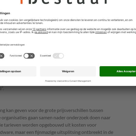
tcloud, worden gecombineerd tot een autonome digitale
s praktische proeftuin voor de type oplossingen die in
nnen landen.
nisatorisch versnipperd: zeven departementen kopen
j DICTU en drie – waaronder Algemene Zaken, Defensie
ng, zonder dat hun beweegredenen centraal in beeld
n gezamenlijke soevereine werkplek van SSC-ICT,
ementen. Volgens het kabinet kan schaalvergroting tot
 werkplek zowel kostenvoordelen als meer
 van schaars ICT‑personeel opleveren, wat past bij de
”.
ing kan geven voor de grote prijsverschillen tussen
e organisaties gaan samen nader onderzoek doen naar
at de tarieven worden opgebouwd uit kosten voor
rdware, maar een fijnmazige uitsplitsing ontbreekt in de