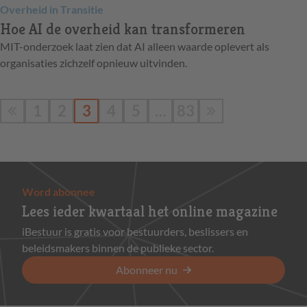
Overheid in Transitie
Hoe AI de overheid kan transformeren
MIT-onderzoek laat zien dat AI alleen waarde oplevert als
organisaties zichzelf opnieuw uitvinden.
1
2
3
4
5
…
83
Word abonnee
Lees ieder kwartaal het online magazine
iBestuur is gratis voor bestuurders, beslissers en
beleidsmakers binnen de publieke sector.
Abonneer nu